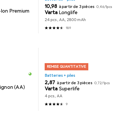
EUR
EUR
10,98
à partir de 3 pièces
0,46
/
1pcs
i-Ion Premium
Varta
Longlife
24 pcs, AA, 2800 mAh
189
REMISE QUANTITATIVE
Batteries + piles
EUR
EUR
2,87
à partir de 3 pièces
0,72
/
1pcs
ignon (AA)
Varta
Superlife
4 pcs, AA
9