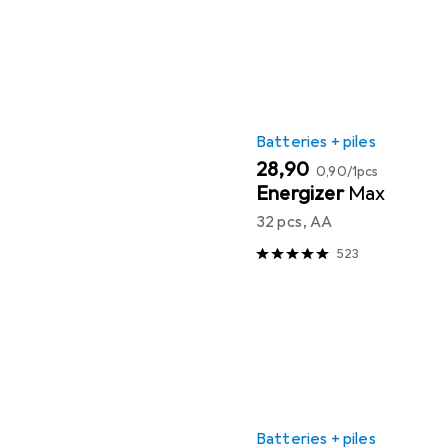
Batteries + piles
EUR
EUR
28,90
0,90
/
1pcs
Energizer
Max
32 pcs, AA
523
Batteries + piles