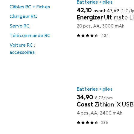
Batteries + piles
Câbles RC + Fiches
EUR
EUR
EUR
42,10
avant
47,69
2,10
/
1
Chargeur RC
Energizer
Ultimate L
Servo RC
20 pcs, AA, 3000 mAh
Télécommande RC
424
Voiture RC :
accessoires
Batteries + piles
EUR
EUR
34,90
8,73
/
1pcs
Coast
Zithion-X US
4 pcs, AA, 2400 mAh
236