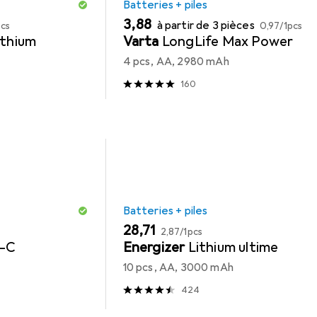
Batteries + piles
EUR
EUR
3,88
à partir de 3 pièces
pcs
0,97
/
1pcs
ithium
Varta
LongLife Max Power
4 pcs, AA, 2980 mAh
160
Batteries + piles
EUR
EUR
28,71
2,87
/
1pcs
B-C
Energizer
Lithium ultime
10 pcs, AA, 3000 mAh
424