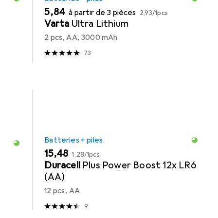
EUR
EUR
5,84
à partir de 3 pièces
2,93
/
1pcs
Varta
Ultra Lithium
2 pcs, AA, 3000 mAh
73
Batteries + piles
EUR
EUR
15,48
1,28
/
1pcs
Duracell
Plus Power Boost 12x LR6
(AA)
12 pcs, AA
9