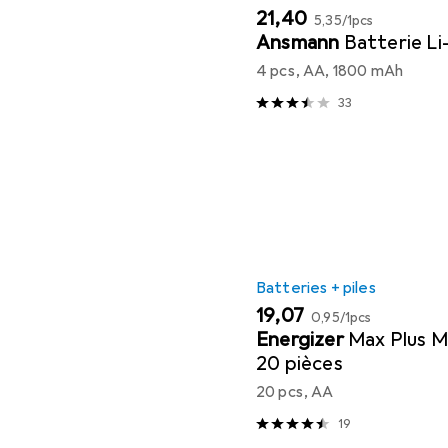
EUR
EUR
21,40
5,35
/
1pcs
Ansmann
Batterie L
4 pcs, AA, 1800 mAh
33
Batteries + piles
EUR
EUR
19,07
0,95
/
1pcs
Energizer
Max Plus M
20 pièces
20 pcs, AA
19