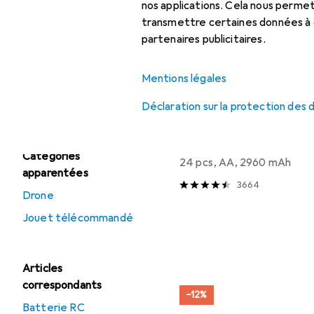
Électronique RC
nos applications. Cela nous perm
Liste des produits
transmettre certaines données à d
Hélicoptère RC
partenaires publicitaires.
Jouet
télécommandé
Mentions légales
Voiture RC
Déclaration sur la protection des
Batteries + piles
EUR
EUR
17,74
0,74
/
1pcs
Varta
Longlife Power
Catégories
24 pcs, AA, 2960 mAh
apparentées
3664
Drone
Jouet télécommandé
Articles
correspondants
−12%
Batterie RC