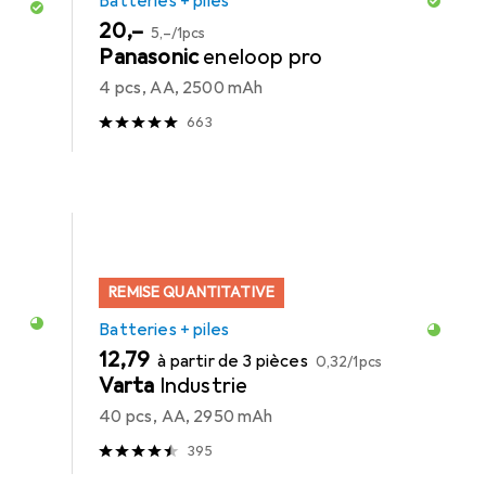
Batteries + piles
EUR
EUR
20,–
5,–
/
1pcs
Panasonic
eneloop pro
4 pcs, AA, 2500 mAh
663
REMISE QUANTITATIVE
Batteries + piles
EUR
EUR
12,79
à partir de 3 pièces
0,32
/
1pcs
Varta
Industrie
40 pcs, AA, 2950 mAh
395