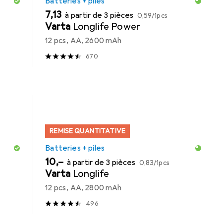
Batteries + piles
EUR
EUR
7,13
à partir de 3 pièces
0,59
/
1pcs
Varta
Longlife Power
12 pcs, AA, 2600 mAh
670
REMISE QUANTITATIVE
Batteries + piles
EUR
EUR
10,–
à partir de 3 pièces
0,83
/
1pcs
Varta
Longlife
12 pcs, AA, 2800 mAh
496