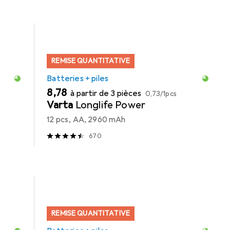
REMISE QUANTITATIVE
Batteries + piles
EUR
EUR
8,78
à partir de 3 pièces
0,73
/
1pcs
Varta
Longlife Power
12 pcs, AA, 2960 mAh
670
REMISE QUANTITATIVE