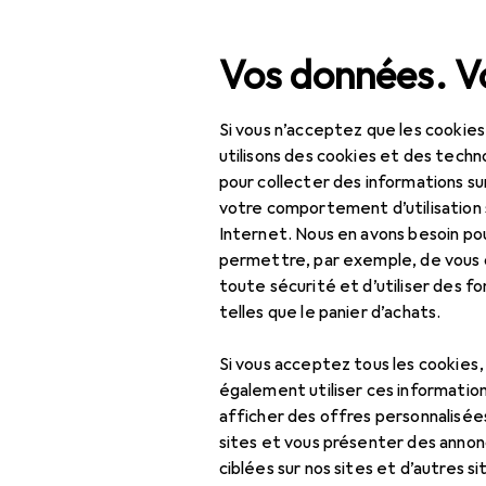
Recherche
Vos données. Vo
Si vous n’acceptez que les cookies
Navigation par catégorie
Tout l'assortiment
Jou
Tout l'assortiment
utilisons des cookies et des techno
pour collecter des informations su
Jouets
EU
77
votre comportement d’utilisation 
Am
Internet. Nous en avons besoin po
Voitures jouet
permettre, par exemple, de vous
RTR
toute sécurité et d’utiliser des f
Véhicules
telles que le panier d’achats.
télécommandés
Accessoires RC
Accessoire
Si vous acceptez tous les cookies
également utiliser ces information
Avion RC
afficher des offres personnalisée
Ici, vous trouverez des ac
sites et vous présenter des annonc
Bateau RC
ciblées sur nos sites et d’autres si
Trier par
:
Pertinence