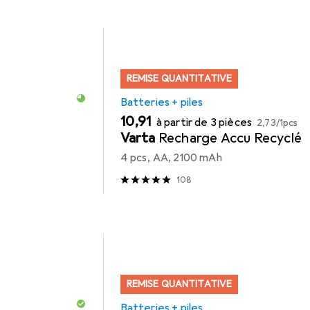
REMISE QUANTITATIVE
Batteries + piles
EUR
EUR
10,91
à partir de 3 pièces
2,73
/
1pcs
Varta
Recharge Accu Recyclé
4 pcs, AA, 2100 mAh
108
REMISE QUANTITATIVE
Batteries + piles