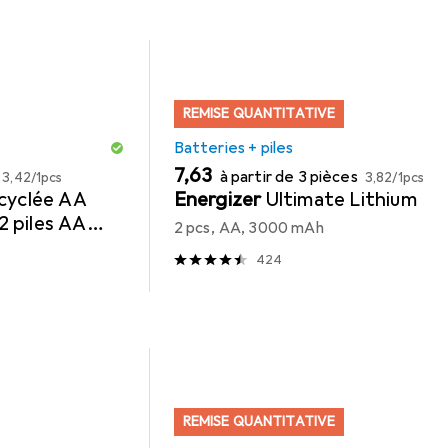
REMISE QUANTITATIVE
Batteries + piles
EUR
EUR
EUR
7,63
à partir de 3 pièces
3,42
/
1pcs
3,82
/
1pcs
cyclée AA
Energizer
Ultimate Lithium
 piles AA
2 pcs, AA, 3000 mAh
424
REMISE QUANTITATIVE