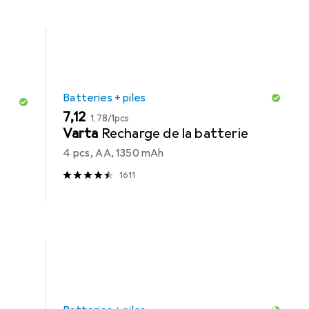
Batteries + piles
EUR
EUR
7,12
1,78
/
1pcs
Varta
Recharge de la batterie
4 pcs, AA, 1350 mAh
1611