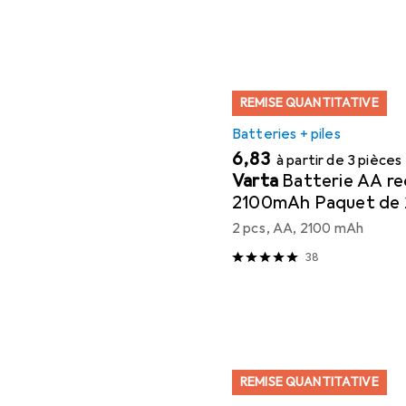
REMISE QUANTITATIVE
Batteries + piles
EUR
6,83
à partir de 3 pièces
Varta
Batterie AA re
2100mAh Paquet de 2
recyclées
2 pcs, AA, 2100 mAh
38
REMISE QUANTITATIVE