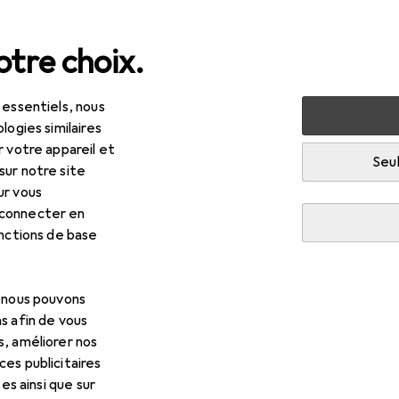
tre choix.
 essentiels, nous
ets
Voitures jouet
Véhicules télécommandés
Voitur
logies similaires
r votre appareil et
Seul
R
,32
sur notre site
ewi
Camion tout-terrain 4WD
ur vous
 connecter en
 Prêt à fonctionner
onctions de base
s pour Amewi Camion tout-t
, nous pouvons
s afin de vous
s, améliorer nos
cessoires compatibles avec le produit Amewi Camion tout-terra
es publicitaires
tes ainsi que sur