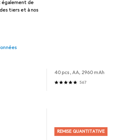
et également de
es tiers et à nos
 données
Batteries + piles
EUR
EUR
24,83
0,62
/
1pcs
Varta
Pile Mignon (AA)
40 pcs, AA, 2960 mAh
567
REMISE QUANTITATIVE