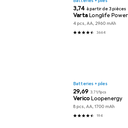
Batteries + piles
EUR
3,74
à partir de 3 pièces
Varta
Longlife Power
4 pcs, AA, 2960 mAh
3664
Batteries + piles
EUR
EUR
29,69
3,71
/
1pcs
Verico
Loopenergy
8 pcs, AA, 1700 mAh
194