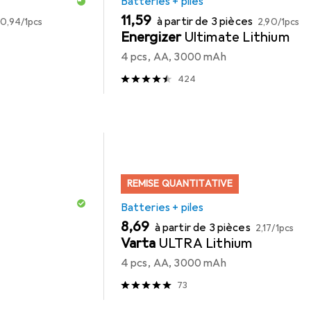
Batteries + piles
EUR
EUR
EUR
11,59
à partir de 3 pièces
0,94
/
1pcs
2,90
/
1pcs
Energizer
Ultimate Lithium
4 pcs, AA, 3000 mAh
424
REMISE QUANTITATIVE
Batteries + piles
EUR
EUR
8,69
à partir de 3 pièces
2,17
/
1pcs
Varta
ULTRA Lithium
4 pcs, AA, 3000 mAh
73