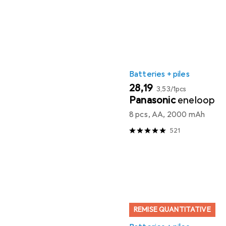
Batteries + piles
EUR
EUR
28,19
3,53
/
1pcs
Panasonic
eneloop
8 pcs, AA, 2000 mAh
521
REMISE QUANTITATIVE