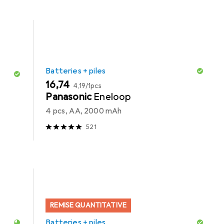
Batteries + piles
EUR
EUR
16,74
4,19
/
1pcs
Panasonic
Eneloop
4 pcs, AA, 2000 mAh
521
REMISE QUANTITATIVE
Batteries + piles