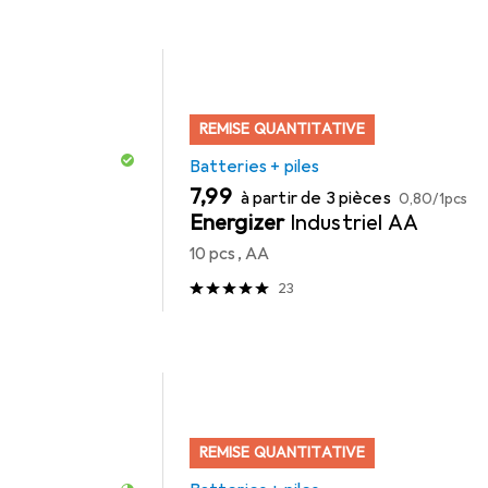
REMISE QUANTITATIVE
Batteries + piles
EUR
EUR
7,99
à partir de 3 pièces
0,80
/
1pcs
Energizer
Industriel AA
10 pcs, AA
23
REMISE QUANTITATIVE