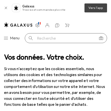
Galaxus
Vers l'app
Trouvez et commandez plus vite
Paramètres
Compte client
Listes de comparaison
Listes d'envies
Panier
Navigation par catégorie
Menu
Recherche
 jardin
Vos données. Votre choix.
Construire + rénover
Quincaillerie
Ferrure de porte
Ferrure de porte
Si vous n’acceptez que les cookies essentiels, nous
utilisons des cookies et des technologies similaires pour
collecter des informations sur votre appareil et votre
Découvrir
Forum
comportement d’utilisation sur notre site Internet. Nous
en avons besoin pour vous permettre, par exemple, de
Best-seller
vous connecter en toute sécurité et d’utiliser des
fonctions de base telles que le panier d’achats.