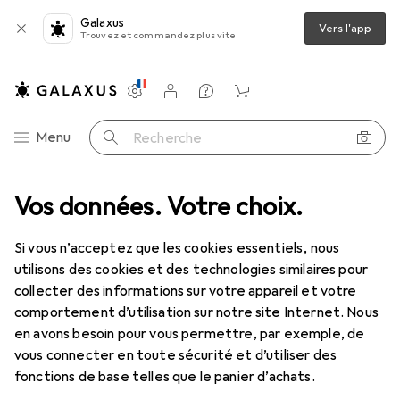
Galaxus
Vers l'app
Trouvez et commandez plus vite
Paramètres
Compte client
Listes de comparaison
Listes d'envies
Panier
Navigation par catégorie
Menu
Recherche
Vos données. Votre choix.
Bricolage + jardin
Construire + rénover
Sécurité au travail
Sécurité au travail
Si vous n’acceptez que les cookies essentiels, nous
utilisons des cookies et des technologies similaires pour
collecter des informations sur votre appareil et votre
Découvrir
Forum
comportement d’utilisation sur notre site Internet. Nous
en avons besoin pour vous permettre, par exemple, de
Guide
vous connecter en toute sécurité et d’utiliser des
fonctions de base telles que le panier d’achats.