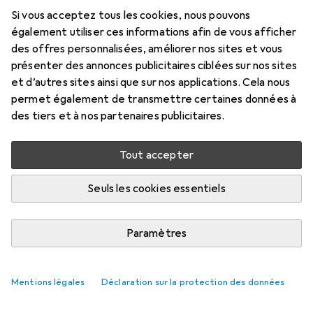
Si vous acceptez tous les cookies, nous pouvons
également utiliser ces informations afin de vous afficher
des offres personnalisées, améliorer nos sites et vous
présenter des annonces publicitaires ciblées sur nos sites
et d’autres sites ainsi que sur nos applications. Cela nous
permet également de transmettre certaines données à
des tiers et à nos partenaires publicitaires.
Tout accepter
Seuls les cookies essentiels
Un ultra-marathon de plus de
50 kilomètres sur sentiers : voici les
Paramètres
conseils d’équipement que j’ai retenus
Siri Schubert
34 likes
34
7 commentaires
7
Mentions légales
Déclaration sur la protection des données