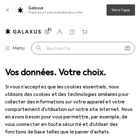
Galaxus
Vers l'app
Trouvez et commandez plus vite
Paramètres
Compte client
Listes de comparaison
Listes d'envies
Panier
Navigation par catégorie
Menu
Recherche
énover
Vos données. Votre choix.
Quincaillerie
Technique de fixation
Vis : accessoires
Vis : accessoires
Si vous n’acceptez que les cookies essentiels, nous
utilisons des cookies et des technologies similaires pour
collecter des informations sur votre appareil et votre
Produits
Forum
comportement d’utilisation sur notre site Internet. Nous
en avons besoin pour vous permettre, par exemple, de
vous connecter en toute sécurité et d’utiliser des
fonctions de base telles que le panier d’achats.