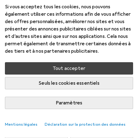
60 mm
Si vous acceptez tous les cookies, nous pouvons
également utiliser ces informations afin de vous afficher
Prix en EUR TVA incl.
des offres personnalisées, améliorer nos sites et vous
présenter des annonces publicitaires ciblées sur nos sites
Marque
Évaluations
et d’autres sites ainsi que sur nos applications. Cela nous
Plus de produits Hola
2
permet également de transmettre certaines données à
des tiers et à nos partenaires publicitaires.
Livré entre jeu, 13/8 et lun, 17/8
Tout accepter
Plus de 10 pièces en stock chez le fournisseur
Seuls les cookies essentiels
1 pièce
2 pièces
3 pièces
4 pièces
EUR
13,19
EUR
11,59
EUR
10,85
EUR
10,05
par pièce
par pièce
par pièce
par pièce
−
12
%
−
18
%
−
24
%
Paramètres
Ajouter 2 pièces au panier
Mentions légales
Déclaration sur la protection des données
Comparer
Ajouter à la liste