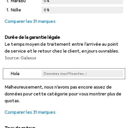
1.
Marabu
0
%
1.
Nölle
0
%
Comparer les 31 marques
Durée de la garantie légale
Le temps moyen de traitement entre l'arrivée au point
de service et le retour chez le client, en jours ouvrables.
Source: Galaxus
i
Hola
Données insuffisantes
i
i
i
i
Données insuffisantes
Données insuffisantes
Données insuffisantes
Données insuffisantes
Malheureusement, nous n’avons pas encore assez de
données pour cette catégorie pour vous montrer plus de
quotas.
Comparer les 31 marques