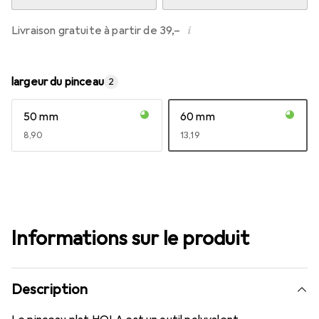
i
Livraison gratuite à partir de 39,–
largeur du pinceau
2
50 mm
60 mm
EUR
8,90
EUR
13,19
Informations sur le produit
Description