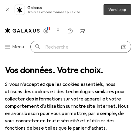
Galaxus
Vers l'app
Trouvez et commandez plus vite
Paramètres
Compte client
Listes de comparaison
Listes d'envies
Panier
Navigation par catégorie
Menu
Recherche
Couleurs
Vos données. Votre choix.
Produits pour peintres
Pinceau
Hola Pinceau plat
Si vous n’acceptez que les cookies essentiels, nous
utilisons des cookies et des technologies similaires pour
1 Image
collecter des informations sur votre appareil et votre
comportement d’utilisation sur notre site Internet. Nous
REMISE QUANTITATIVE
en avons besoin pour vous permettre, par exemple, de
EUR
11,59
vous connecter en toute sécurité et d’utiliser des
économisez
EUR
3,20
fonctions de base telles que le panier d’achats.
Hola
Pinceau plat