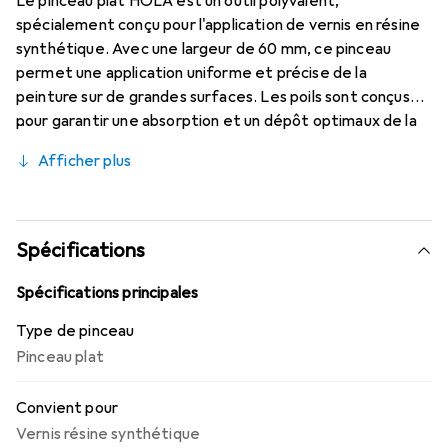
Le pinceau plat HOLA est un outil polyvalent,
spécialement conçu pour l'application de vernis en résine
synthétique. Avec une largeur de 60 mm, ce pinceau
permet une application uniforme et précise de la
peinture sur de grandes surfaces. Les poils sont conçus
pour garantir une absorption et un dépôt optimaux de la
peinture, ce qui conduit à une finition professionnelle. Le
Afficher plus
pinceau est équipé d'une virole en nickel robuste qui
maintient les poils en place et augmente la durabilité de
l'outil. Le manche en bois brut offre non seulement une
prise en main agréable, mais aussi un bon contrôle lors de la
Spécifications
peinture. Ce pinceau de surface est idéal tant pour les
peintres expérimentés que pour les artistes amateurs qui
Spécifications principales
attachent de l'importance à la qualité et à l'efficacité.
Type de pinceau
Pinceau plat
Convient pour
Vernis résine synthétique