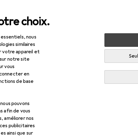
tre choix.
 essentiels, nous
olage + jardin
Construire + rénover
Couleurs
Produits
logies similaires
r votre appareil et
Seul
sur notre site
ur vous
 connecter en
onctions de base
, nous pouvons
s afin de vous
s, améliorer nos
es publicitaires
tes ainsi que sur