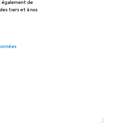
et également de
es tiers et à nos
 données