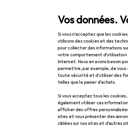
Recherche
Vos données. Vo
Si vous n’acceptez que les cookies
Navigation par catégorie
Tout l'assortiment
Bric
Tout l'assortiment
utilisons des cookies et des techno
pour collecter des informations su
Pinceau
Bricolage + jardin
votre comportement d’utilisation 
Internet. Nous en avons besoin po
Construire + rénover
permettre, par exemple, de vous
toute sécurité et d’utiliser des f
Couleurs
Produits
Forum
telles que le panier d’achats.
Produits pour peintres
Si vous acceptez tous les cookies
Accessoires de
également utiliser ces information
peinture
afficher des offres personnalisée
sites et vous présenter des annonc
Matériaux de
ciblées sur nos sites et d’autres si
protection