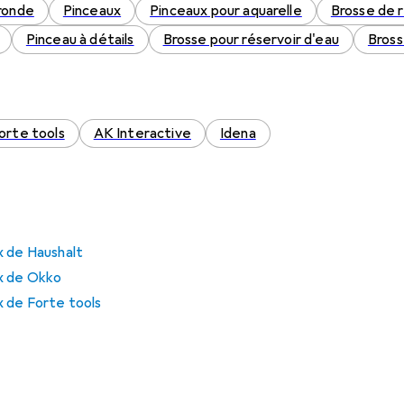
ronde
Pinceaux
Pinceaux pour aquarelle
Brosse de 
Pinceau à détails
Brosse pour réservoir d'eau
Bross
orte tools
AK Interactive
Idena
x de Haushalt
x de Okko
x de Forte tools