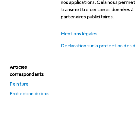
nos applications. Cela nous perm
Pinceau
transmettre certaines données à d
partenaires publicitaires.
Pistolet à peinture
Rouleau à peinture
Mentions légales
Ruban adhésif
Déclaration sur la protection des
Articles
correspondants
Peinture
Protection du bois