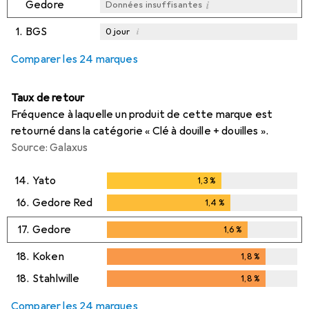
i
Gedore
Données insuffisantes
1.
BGS
i
0
jour
i
i
i
Données insuffisantes
Données insuffisantes
Données insuffisantes
Comparer les 24 marques
Taux de retour
Fréquence à laquelle un produit de cette marque est
retourné dans la catégorie « Clé à douille + douilles ».
Source: Galaxus
14.
Yato
1,3
%
1,3
%
16.
Gedore Red
1,4
%
1,4
%
17.
Gedore
1,6
%
1,6
%
18.
Koken
1,8
%
1,8
%
18.
Stahlwille
1,8
%
1,8
%
Comparer les 24 marques