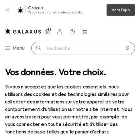
Galaxus
Vers l'app
Trouvez et commandez plus vite
Paramètres
Compte client
Listes de comparaison
Listes d'envies
Panier
Navigation par catégorie
Menu
Recherche
Clé à douille + douilles
Vos données. Votre choix.
Gedore D 19 19 Douille 1/2" profil UD 19 mm
Si vous n’acceptez que les cookies essentiels, nous
utilisons des cookies et des technologies similaires pour
15 images
collecter des informations sur votre appareil et votre
comportement d’utilisation sur notre site Internet. Nous
REMISE QUANTITATIVE
en avons besoin pour vous permettre, par exemple, de
vous connecter en toute sécurité et d’utiliser des
EUR
11,98
économisez
EUR
2,64
fonctions de base telles que le panier d’achats.
Gedore
D 19 19 Douille 1/2" profil UD