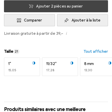
Ajouter 2 pièces au panier
Comparer
Ajouter à la liste
i
Livraison gratuite à partir de 39,–
Taille
Tout afficher
21
1"
11/32"
8 mm
EUR
15,05
EUR
17,28
EUR
13,30
Produits similaires avec une meilleure