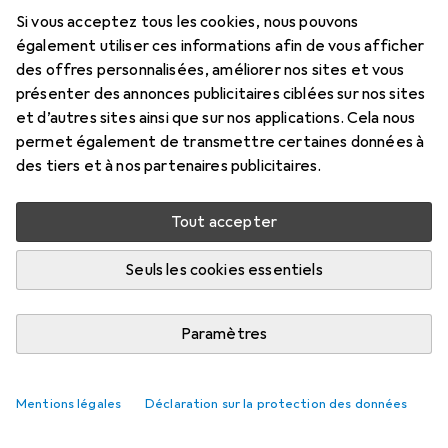
19 mm
Si vous acceptez tous les cookies, nous pouvons
également utiliser ces informations afin de vous afficher
19 mm
des offres personnalisées, améliorer nos sites et vous
Prix en EUR TVA incl.
présenter des annonces publicitaires ciblées sur nos sites
et d’autres sites ainsi que sur nos applications. Cela nous
permet également de transmettre certaines données à
Évaluations
des tiers et à nos partenaires publicitaires.
5
Tout accepter
Livré entre mar, 18/8 et jeu, 20/8
Plus de 10 pièces en stock chez le fournisseur
Seuls les cookies essentiels
M'informer si le produit est disponible plus tôt
Paramètres
1 pièce
2 pièces
3 pièces
4 pièces
EUR
13,30
EUR
11,98
EUR
11,36
EUR
10,70
par pièce
par pièce
par pièce
par pièce
Mentions légales
Déclaration sur la protection des données
−
10
%
−
15
%
−
20
%