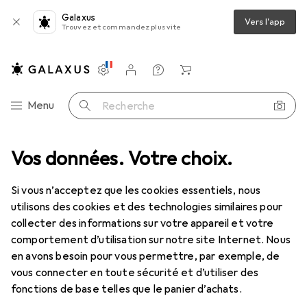
Galaxus
Vers l'app
Trouvez et commandez plus vite
Paramètres
Compte client
Listes de comparaison
Listes d'envies
Panier
Navigation par catégorie
Menu
Recherche
Clé à douille + douilles
Vos données. Votre choix.
Gedore D 19 11 Douille 1/2" profil UD 11 mm
Si vous n’acceptez que les cookies essentiels, nous
utilisons des cookies et des technologies similaires pour
18 images
collecter des informations sur votre appareil et votre
comportement d’utilisation sur notre site Internet. Nous
EUR
11,13
en avons besoin pour vous permettre, par exemple, de
Gedore
D 19 11 Douille 1/2" profil UD 11
vous connecter en toute sécurité et d’utiliser des
mm
fonctions de base telles que le panier d’achats.