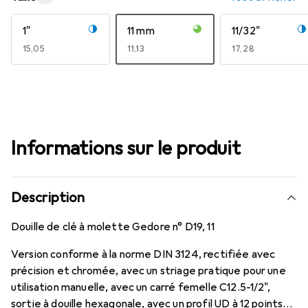
1"
11 mm
11/32"
EUR
15,05
EUR
11,13
EUR
17,28
Informations sur le produit
Description
Douille de clé à molette Gedore n° D19, 11
Version conforme à la norme DIN 3124, rectifiée avec
précision et chromée, avec un striage pratique pour une
utilisation manuelle, avec un carré femelle C12.5-1/2",
sortie à douille hexagonale, avec un profil UD à 12 points