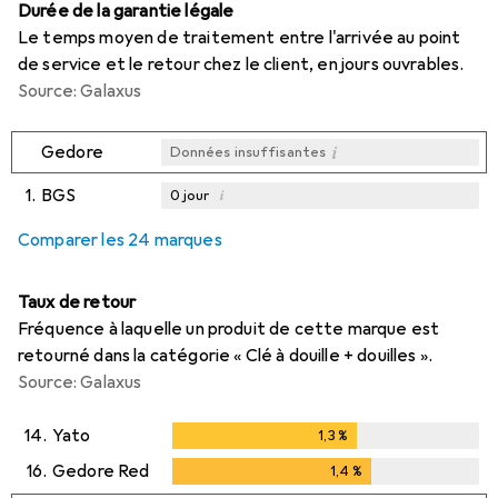
Durée de la garantie légale
Le temps moyen de traitement entre l'arrivée au point
de service et le retour chez le client, en jours ouvrables.
Source: Galaxus
i
Gedore
Données insuffisantes
1.
BGS
i
0
jour
i
i
i
Données insuffisantes
Données insuffisantes
Données insuffisantes
Comparer les 24 marques
Taux de retour
Fréquence à laquelle un produit de cette marque est
retourné dans la catégorie « Clé à douille + douilles ».
Source: Galaxus
14.
Yato
1,3
%
1,3
%
16.
Gedore Red
1,4
%
1,4
%