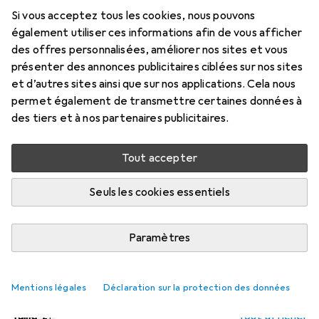
11 mm
Si vous acceptez tous les cookies, nous pouvons
Prix en EUR TVA incl.
également utiliser ces informations afin de vous afficher
des offres personnalisées, améliorer nos sites et vous
Évaluations
présenter des annonces publicitaires ciblées sur nos sites
5
et d’autres sites ainsi que sur nos applications. Cela nous
permet également de transmettre certaines données à
des tiers et à nos partenaires publicitaires.
Livré entre lun, 17/8 et mer, 19/8
Plus que 1 pièce en stock chez le fournisseur
Tout accepter
Ajouter au panier
Seuls les cookies essentiels
Comparer
Ajouter à la liste
Paramètres
i
Livraison gratuite à partir de 39,–
Mentions légales
Déclaration sur la protection des données
Taille
Tout afficher
21