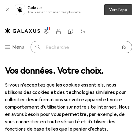
Galaxus
Vers l'app
Trouvez et commandez plus vite
Paramètres
Compte client
Listes de comparaison
Listes d'envies
Panier
Navigation par catégorie
Menu
Recherche
isme
Vos données. Votre choix.
Chaussures de vélo + accessoires
Chaussures de cyclisme
Chaussures de cyclisme
Si vous n’acceptez que les cookies essentiels, nous
utilisons des cookies et des technologies similaires pour
collecter des informations sur votre appareil et votre
Produits
Forum
comportement d’utilisation sur notre site Internet. Nous
en avons besoin pour vous permettre, par exemple, de
vous connecter en toute sécurité et d’utiliser des
fonctions de base telles que le panier d’achats.