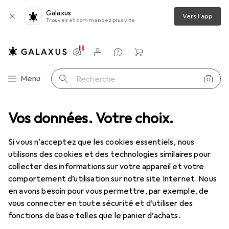
Galaxus
Vers l'app
Trouvez et commandez plus vite
Paramètres
Compte client
Listes de comparaison
Listes d'envies
Panier
Navigation par catégorie
Menu
Recherche
Sports de balle : accessoires
Vos données. Votre choix.
Best Sporting Pompe à double effet
Si vous n’acceptez que les cookies essentiels, nous
utilisons des cookies et des technologies similaires pour
1 Image
collecter des informations sur votre appareil et votre
comportement d’utilisation sur notre site Internet. Nous
REMISE QUANTITATIVE
en avons besoin pour vous permettre, par exemple, de
EUR
11,99
vous connecter en toute sécurité et d’utiliser des
économisez
EUR
2,50
fonctions de base telles que le panier d’achats.
Best Sporting
Pompe à double effet