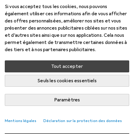
Si vous acceptez tous les cookies, nous pouvons
Prix en EUR TVA incl.
également utiliser ces informations afin de vous afficher
des offres personnalisées, améliorer nos sites et vous
Marque
Évaluations
présenter des annonces publicitaires ciblées sur nos sites
Plus de produits Best
et d’autres sites ainsi que sur nos applications. Cela nous
Sporting
permet également de transmettre certaines données à
des tiers et à nos partenaires publicitaires.
Livré entre mar, 25/8 et mer, 2/9
Tout accepter
Plus de 10 pièces en stock chez le fournisseur
M'informer si le produit est disponible plus tôt
Seuls les cookies essentiels
1 pièce
2 pièces
3 pièces
4 pièces
Paramètres
EUR
13,24
EUR
11,99
EUR
11,41
EUR
10,78
par pièce
par pièce
par pièce
par pièce
−
9
%
−
14
%
−
19
%
Mentions légales
Déclaration sur la protection des données
Ajouter 2 pièces au panier