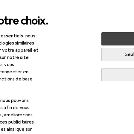
tre choix.
 essentiels, nous
rts
Outdoor
logies similaires
r votre appareil et
Seul
sur notre site
ur vous
 connecter en
onctions de base
, nous pouvons
s afin de vous
s, améliorer nos
utdoor
es publicitaires
tes ainsi que sur