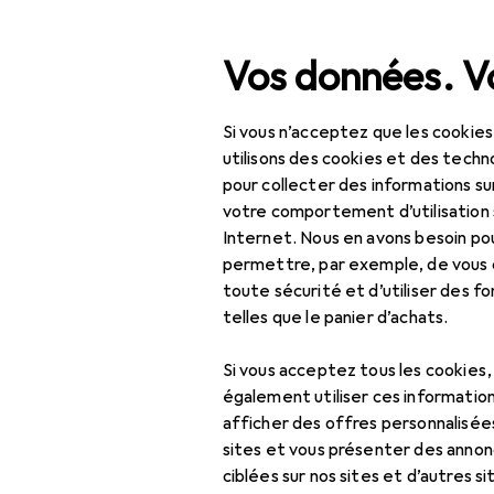
Recherche
Vos données. Vo
Si vous n’acceptez que les cookies
Navigation par catégorie
Tout l'assortiment
Spo
Tout l'assortiment
utilisons des cookies et des techno
pour collecter des informations su
Outdoor
Sports
votre comportement d’utilisation 
Internet. Nous en avons besoin po
Outdoor
permettre, par exemple, de vous
Camping
toute sécurité et d’utiliser des f
Découvrir
Forum
telles que le panier d’achats.
Chasse : accessoires
Si vous acceptez tous les cookies
Chaussures
également utiliser ces information
d'extérieur
afficher des offres personnalisée
2 discussions dans O
sites et vous présenter des annonc
Escalade
ciblées sur nos sites et d’autres si