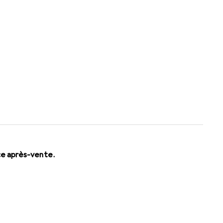
 (240.-) ? Cela semble être 2
accessoires et/ou plus ancien
ce après-vente.