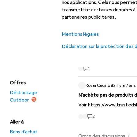
Instruments
nos applications. Cela nous perm
Trier par
:
Récemment acti
d'optique
transmettre certaines données à d
partenaires publicitaires.
Navigation en
RoliC
il y a 2 ans
dans
Out
extérieur
Longue vue Celestron
Mentions légales
Randonnée
Pouvez vous SVP m’indiquer
Déclaration sur la protection des
fois le même produit « Cele
Vêtements de plein
modèle !? D’avance merci p
air
1
Offres
RosarCucino82
il y a 7 ans
Déstockage
N'achète pas de produits 
Outdoor
Voir
https://www.trusteds
2
Aller à
Bons d'achat
i
Ordre des
discussions