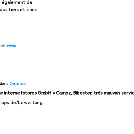
et également de
f
es tiers et à nos
door
 la différence entre les articles 14543768 (346.-) et 5784555
 données
stron Ultima 80 » … mais pour un prix différent. Est-ce lié aux 
our votre rapide retour.
dans
Outdoor
de internetstores GmbH = Campz, Bikester, très mauvais servi
hops.de/bewertung...