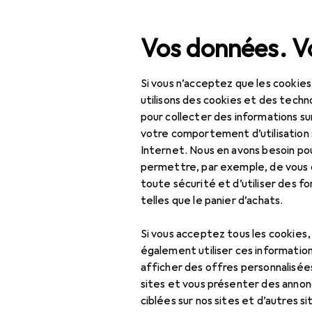
Recherche
Vos données. Vo
Si vous n’acceptez que les cookies
Navigation par catégorie
Tout l'assortiment
Bure
Tout l'assortiment
utilisons des cookies et des techno
pour collecter des informations su
Papier
Bureau + papeterie
votre comportement d’utilisation 
Internet. Nous en avons besoin po
Imprimantes +
permettre, par exemple, de vous
scanners
toute sécurité et d’utiliser des f
Découvrir
Forum
telles que le panier d’achats.
Imprimer
Best-seller
Papier
Si vous acceptez tous les cookies
également utiliser ces information
Papier
afficher des offres personnalisée
sites et vous présenter des annonc
Papier photo
ciblées sur nos sites et d’autres si