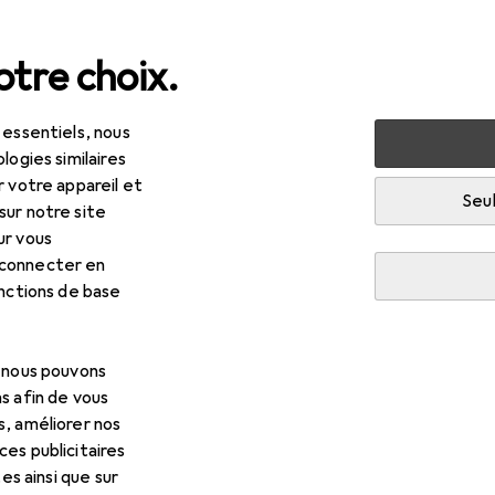
tre choix.
 essentiels, nous
au + papeterie
Imprimantes + scanners
Imprimer
Pa
logies similaires
r votre appareil et
Seul
sur notre site
ur vous
 connecter en
onctions de base
, nous pouvons
s afin de vous
s, améliorer nos
es publicitaires
tes ainsi que sur