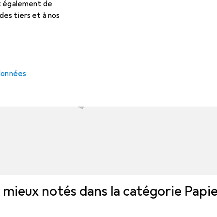
et également de
es tiers et à nos
 données
s mieux notés dans la catégorie Papi