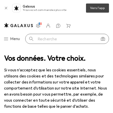
Galaxus
Vers l'app
Trouvez et commandez plus vite
Paramètres
Compte client
Listes de comparaison
Listes d'envies
Panier
Navigation par catégorie
Menu
Recherche
Vos données. Votre choix.
Imprimantes + scanners
Imprimer
Imprimante : accessoires
Imprimante : accessoires
Si vous n’acceptez que les cookies essentiels, nous
utilisons des cookies et des technologies similaires pour
collecter des informations sur votre appareil et votre
Produits
Forum
comportement d’utilisation sur notre site Internet. Nous
en avons besoin pour vous permettre, par exemple, de
vous connecter en toute sécurité et d’utiliser des
fonctions de base telles que le panier d’achats.