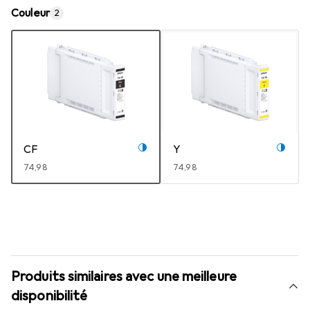
Couleur
2
CF
Y
EUR
74,98
EUR
74,98
Produits similaires avec une meilleure
disponibilité