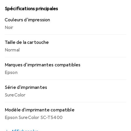
facile et la compatibilité avec plusieurs modèles de la
série SureColor SC-T font de cette cartouche un choix
Spécifications principales
pratique pour tous ceux qui attachent de l'importance à
Couleurs d'impression
la qualité et à la fiabilité.
Noir
Taille de la cartouche
Normal
Marques d'imprimantes compatibles
Epson
Série d'imprimantes
SureColor
Modèle d'imprimante compatible
Epson SureColor SC-T5400