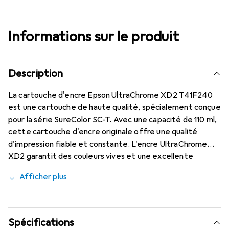
Informations sur le produit
Description
La cartouche d'encre Epson UltraChrome XD2 T41F240
est une cartouche de haute qualité, spécialement conçue
pour la série SureColor SC-T. Avec une capacité de 110 ml,
cette cartouche d'encre originale offre une qualité
d'impression fiable et constante. L'encre UltraChrome
XD2 garantit des couleurs vives et une excellente
précision des détails, ce qui la rend idéale pour les
Afficher plus
applications professionnelles dans le domaine du design
graphique, de la photographie et des dessins techniques.
L'encre est résistante à l'eau et à la lumière, ce qui
augmente la durabilité des impressions. L'installation
Spécifications