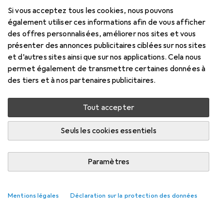
Prix en EUR TVA incl.
Si vous acceptez tous les cookies, nous pouvons
également utiliser ces informations afin de vous afficher
Marque
Évaluations
des offres personnalisées, améliorer nos sites et vous
Plus de produits Epson
présenter des annonces publicitaires ciblées sur nos sites
et d’autres sites ainsi que sur nos applications. Cela nous
permet également de transmettre certaines données à
Livré entre mar, 18/8 et sam, 22/8
des tiers et à nos partenaires publicitaires.
Plus que 2 pièces en stock chez le fournisseur
M'informer si le produit est disponible plus tôt
Tout accepter
Seuls les cookies essentiels
Ajouter au panier
Paramètres
Comparer
Ajouter à la liste
livraison gratuite
Mentions légales
Déclaration sur la protection des données