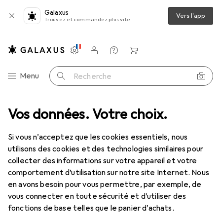
Galaxus
Vers l'app
Trouvez et commandez plus vite
Paramètres
Compte client
Listes de comparaison
Listes d'envies
Panier
Navigation par catégorie
Menu
Recherche
mer
Vos données. Votre choix.
Cartouche d'impression
Epson UltraChrome XD2 T41F240
Si vous n’acceptez que les cookies essentiels, nous
utilisons des cookies et des technologies similaires pour
3 images
collecter des informations sur votre appareil et votre
comportement d’utilisation sur notre site Internet. Nous
EUR
74,98
en avons besoin pour vous permettre, par exemple, de
Epson
UltraChrome XD2 T41F240
vous connecter en toute sécurité et d’utiliser des
CF
fonctions de base telles que le panier d’achats.