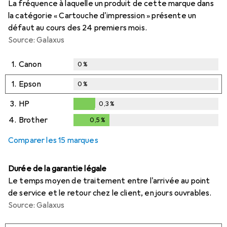
La fréquence à laquelle un produit de cette marque dans
la catégorie « Cartouche d'impression » présente un
défaut au cours des 24 premiers mois.
Source: Galaxus
1.
Canon
0
%
1.
Epson
0
%
3.
HP
0,3
%
0,3
%
4.
Brother
0,5
%
0,5
%
Comparer les 15 marques
Durée de la garantie légale
Le temps moyen de traitement entre l'arrivée au point
de service et le retour chez le client, en jours ouvrables.
Source: Galaxus