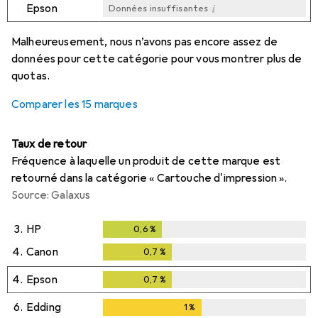
i
Epson
Données insuffisantes
i
i
i
i
Données insuffisantes
Données insuffisantes
Données insuffisantes
Données insuffisantes
Malheureusement, nous n’avons pas encore assez de
données pour cette catégorie pour vous montrer plus de
quotas.
Comparer les 15 marques
Taux de retour
Fréquence à laquelle un produit de cette marque est
retourné dans la catégorie « Cartouche d'impression ».
Source: Galaxus
3.
HP
0,6
%
0,6
%
4.
Canon
0,7
%
0,7
%
4.
Epson
0,7
%
0,7
%
6.
Edding
1
%
1
%