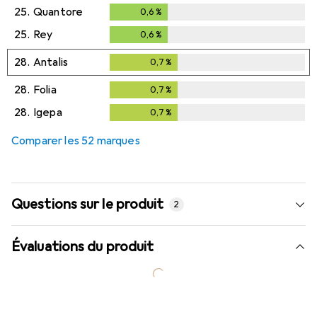
25.
Quantore
0,6
%
0,6
%
25.
Rey
0,6
%
0,6
%
28.
Antalis
0,7
%
0,7
%
28.
Folia
0,7
%
0,7
%
28.
Igepa
0,7
%
0,7
%
Comparer les 52 marques
Questions sur le produit
2
Évaluations du produit