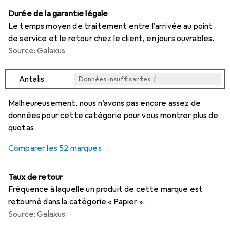
Durée de la garantie légale
Le temps moyen de traitement entre l'arrivée au point
de service et le retour chez le client, en jours ouvrables.
Source: Galaxus
i
Antalis
Données insuffisantes
i
i
i
i
Données insuffisantes
Données insuffisantes
Données insuffisantes
Données insuffisantes
Malheureusement, nous n’avons pas encore assez de
données pour cette catégorie pour vous montrer plus de
quotas.
Comparer les 52 marques
Taux de retour
Fréquence à laquelle un produit de cette marque est
retourné dans la catégorie « Papier ».
Source: Galaxus