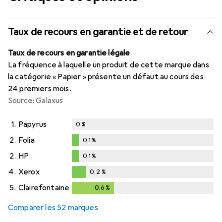
Taux de recours en garantie et de retour
Taux de recours en garantie légale
La fréquence à laquelle un produit de cette marque dans
la catégorie « Papier » présente un défaut au cours des
24 premiers mois.
Source: Galaxus
1.
Papyrus
0
%
2.
Folia
0,1
%
0,1
%
2.
HP
0,1
%
0,1
%
4.
Xerox
0,2
%
0,2
%
5.
Clairefontaine
0,6
%
0,6
%
Comparer les 52 marques