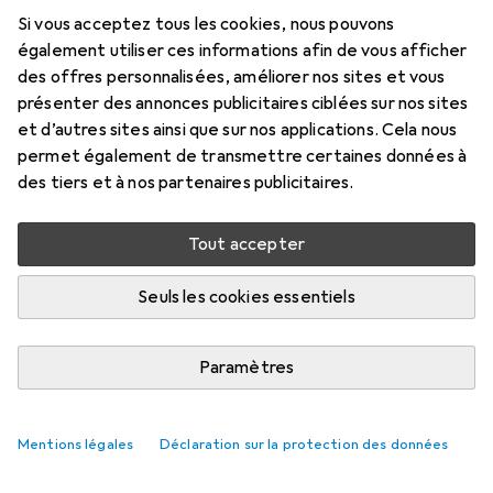
Prix en EUR TVA incl.
Si vous acceptez tous les cookies, nous pouvons
également utiliser ces informations afin de vous afficher
Évaluations
des offres personnalisées, améliorer nos sites et vous
20
présenter des annonces publicitaires ciblées sur nos sites
et d’autres sites ainsi que sur nos applications. Cela nous
permet également de transmettre certaines données à
Livré entre sam, 12/9 et ven, 25/9
des tiers et à nos partenaires publicitaires.
Plus que 2 pièces en stock chez le fournisseur
M'informer si le produit est disponible plus tôt
Tout accepter
Seuls les cookies essentiels
Ajouter au panier
Paramètres
Comparer
Ajouter à la liste
i
Livraison gratuite à partir de 39,–
Mentions légales
Déclaration sur la protection des données