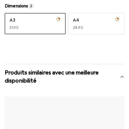
Dimensions
2
A3
A4
EUR
31,90
EUR
28,90
Produits similaires avec une meilleure
disponibilité