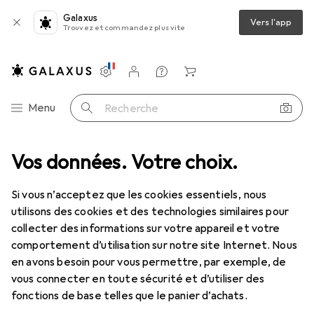
Galaxus
Vers l'app
Trouvez et commandez plus vite
Paramètres
Compte client
Listes de comparaison
Listes d'envies
Panier
Navigation par catégorie
Menu
Recherche
nners
Vos données. Votre choix.
Imprimer
Papier
Papier
Antalis impact sur l'image
Si vous n’acceptez que les cookies essentiels, nous
utilisons des cookies et des technologies similaires pour
5 images
collecter des informations sur votre appareil et votre
comportement d’utilisation sur notre site Internet. Nous
EUR
31,90
en avons besoin pour vous permettre, par exemple, de
Antalis
impact sur l'image
vous connecter en toute sécurité et d’utiliser des
A3, 500 feuilles, 80 g/m²
fonctions de base telles que le panier d’achats.