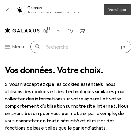
Galaxus
Vers l'app
Trouvez et commandez plus vite
Paramètres
Compte client
Listes de comparaison
Listes d'envies
Panier
Navigation par catégorie
Menu
Recherche
Tout l'assortiment
Vos données. Votre choix.
IT + multimédia
TV + home cinéma
TV
TV
Si vous n’acceptez que les cookies essentiels, nous
utilisons des cookies et des technologies similaires pour
collecter des informations sur votre appareil et votre
Produits
Forum
comportement d’utilisation sur notre site Internet. Nous
en avons besoin pour vous permettre, par exemple, de
vous connecter en toute sécurité et d’utiliser des
fonctions de base telles que le panier d’achats.