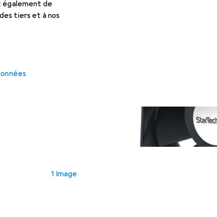
et également de
es tiers et à nos
 données
1 Image