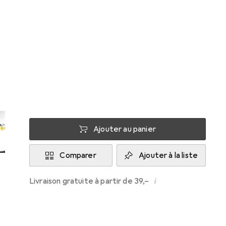
StarTech
Livré entre jeu, 20/8 et sam, 22/8
Plus que 2 pièces en stock chez le
fournisseur
M'informer si le produit est disponible plus
tôt
Ajouter au panier
Comparer
Ajouter à la liste
i
Livraison gratuite à partir de 39,–