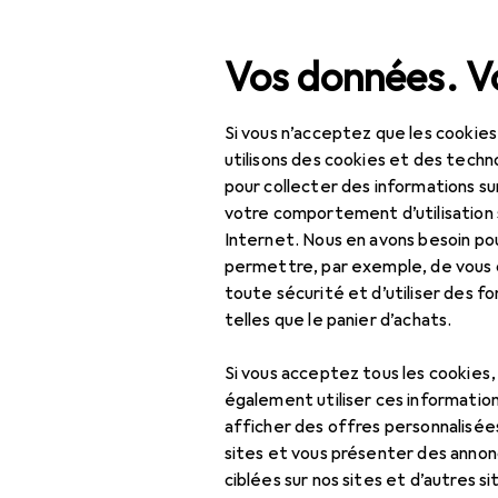
Recherche
Vos données. Vo
Si vous n’acceptez que les cookies
Navigation par catégorie
Tout l'assortiment
IT +
Tout l'assortiment
utilisons des cookies et des techno
pour collecter des informations su
IT + multimédia
votre comportement d’utilisation 
Internet. Nous en avons besoin po
Composants PC
permettre, par exemple, de vous
toute sécurité et d’utiliser des f
Refroidissement par
telles que le panier d’achats.
air
Contrôleur
Si vous acceptez tous les cookies
ventilateur
également utiliser ces information
afficher des offres personnalisée
Pâte thermique
sites et vous présenter des annonc
ciblées sur nos sites et d’autres si
Tampon thermique