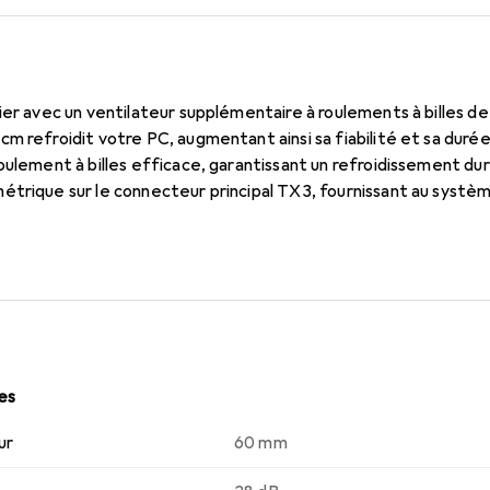
ier avec un ventilateur supplémentaire à roulements à billes d
m refroidit votre PC, augmentant ainsi sa fiabilité et sa durée
oulement à billes efficace, garantissant un refroidissement d
étrique sur le connecteur principal TX3, fournissant au systèm
 de fonctionnement du ventilateur. Ce ventilateur hautement co
-LP4, permettant l'alimentation via un connecteur LP4 de l'a
 la carte mère.
les
ur
60 mm