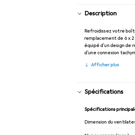
Description
Refroidissez votre boît
remplacement de 6 x 2 c
équipé d'un design de r
d'une connexion tachym
nécessaires sur l'état
Afficher plus
avec un adaptateur TX3
une connexion TX3 avec
Spécifications
Spécifications principa
Dimension du ventilate