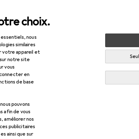
tre choix.
 essentiels, nous
 multimédia
Composants PC
Refroidissement par air
logies similaires
r votre appareil et
Seul
sur notre site
ur vous
 connecter en
onctions de base
, nous pouvons
s afin de vous
s, améliorer nos
es publicitaires
tes ainsi que sur