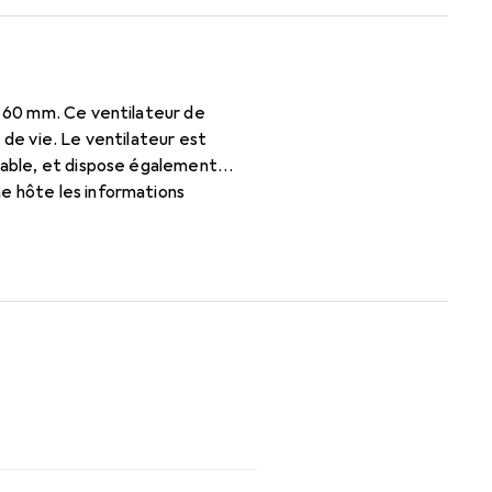
e 60 mm. Ce ventilateur de
 de vie. Le ventilateur est
urable, et dispose également
e hôte les informations
mpatible de 6 x 2 cm est fourni
limentation comme alternative à