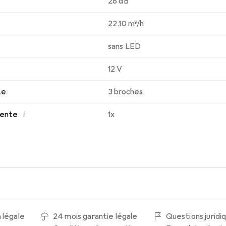
28 dB
22.10 m³/h
sans LED
12 V
ce
3 broches
i
 vente
1x
 légale
24 mois garantie légale
Questions juridi