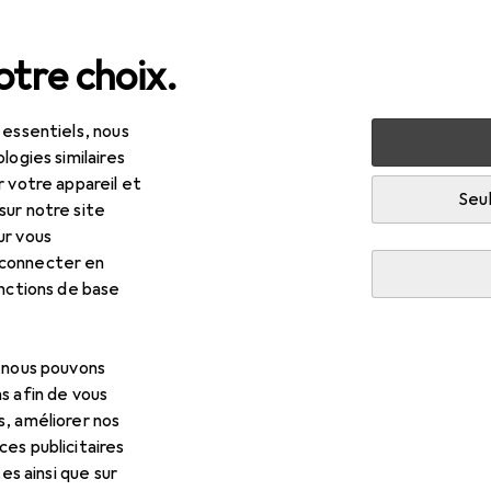
tre choix.
 essentiels, nous
 multimédia
Périphériques
Hub + commutateur
Stati
logies similaires
r votre appareil et
Seul
sur notre site
ur vous
 connecter en
onctions de base
, nous pouvons
s afin de vous
s, améliorer nos
es publicitaires
tes ainsi que sur