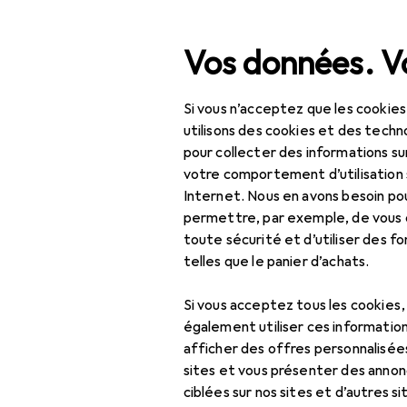
Recherche
Vos données. Vo
Si vous n’acceptez que les cookies
Navigation par catégorie
Tout l'assortiment
IT +
Tout l'assortiment
utilisons des cookies et des techno
pour collecter des informations su
IT + multimédia
votre comportement d’utilisation 
Internet. Nous en avons besoin po
Périphériques
permettre, par exemple, de vous
toute sécurité et d’utiliser des f
Hub + commutateur
telles que le panier d’achats.
Câble pour
commutateur KVM
Si vous acceptez tous les cookies
également utiliser ces information
Commutateur KVM
afficher des offres personnalisée
sites et vous présenter des annonc
Convertisseur
ciblées sur nos sites et d’autres si