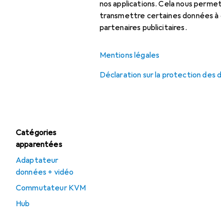
Hub
nos applications. Cela nous perm
transmettre certaines données à d
Station d’accueil +
partenaires publicitaires.
hub USB
Mentions légales
Offres
Déclaration sur la protection des
Déstockage Station
d’accueil + hub USB
Catégories
apparentées
Adaptateur
données + vidéo
Commutateur KVM
Hub