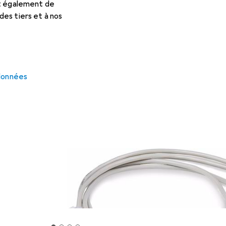
et également de
es tiers et à nos
 données