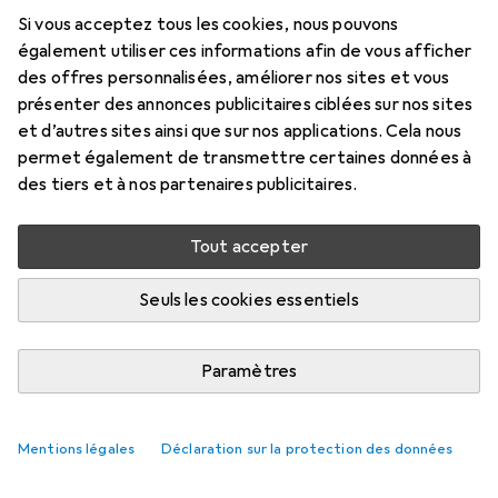
USB
Si vous acceptez tous les cookies, nous pouvons
également utiliser ces informations afin de vous afficher
USB
des offres personnalisées, améliorer nos sites et vous
Prix en EUR TVA incl.
présenter des annonces publicitaires ciblées sur nos sites
et d’autres sites ainsi que sur nos applications. Cela nous
permet également de transmettre certaines données à
Marque
Évaluations
des tiers et à nos partenaires publicitaires.
Plus de produits StarTech
Tout accepter
Livré entre mer, 19/8 et ven, 21/8
Plus de 10 pièces en stock chez le fournisseur
Seuls les cookies essentiels
M'informer si le produit est disponible plus tôt
Paramètres
1 pièce
2 pièces
3 pièces
4 pièces
EUR
14,31
EUR
13,21
EUR
12,71
EUR
12,16
par pièce
par pièce
par pièce
par pièce
Mentions légales
Déclaration sur la protection des données
−
8
%
−
11
%
−
15
%