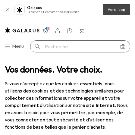
Galaxus
Vers l'app
Trouvez et commandez plus vite
Paramètres
Compte client
Listes de comparaison
Listes d'envies
Panier
Navigation par catégorie
Menu
Recherche
enfichables
Vos données. Votre choix.
Carte son
StarTech Adaptateur Audio Stéréo USB
Si vous n’acceptez que les cookies essentiels, nous
utilisons des cookies et des technologies similaires pour
4 images
collecter des informations sur votre appareil et votre
comportement d’utilisation sur notre site Internet. Nous
REMISE QUANTITATIVE
en avons besoin pour vous permettre, par exemple, de
vous connecter en toute sécurité et d’utiliser des
EUR
14,31
fonctions de base telles que le panier d’achats.
StarTech
Adaptateur Audio Stéréo