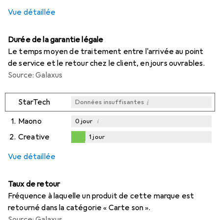
1,9
%
Vue détaillée
Durée de la garantie légale
Le temps moyen de traitement entre l'arrivée au point
de service et le retour chez le client, en jours ouvrables.
Source: Galaxus
i
StarTech
Données insuffisantes
1.
Maono
i
0
jour
2.
Creative
1
jour
i
i
Données insuffisantes
Données insuffisantes
1
jour
Vue détaillée
Taux de retour
Fréquence à laquelle un produit de cette marque est
retourné dans la catégorie « Carte son ».
Source: Galaxus