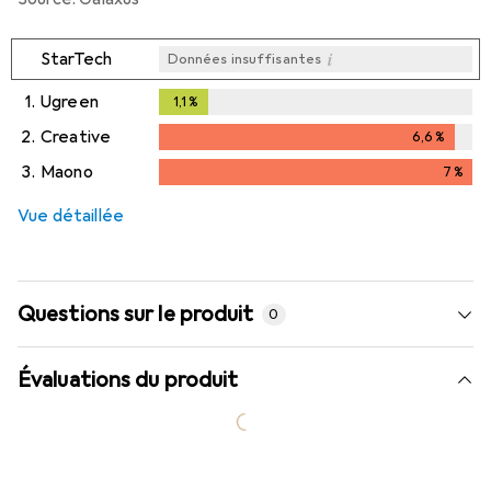
i
StarTech
Données insuffisantes
1.
Ugreen
1,1
%
1,1
%
2.
Creative
6,6
%
6,6
%
3.
Maono
7
%
i
Données insuffisantes
7
%
Vue détaillée
Questions sur le produit
0
Évaluations du produit