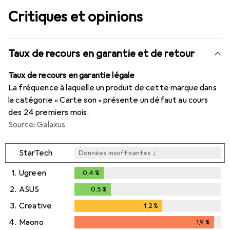
Critiques et opinions
Taux de recours en garantie et de retour
Taux de recours en garantie légale
La fréquence à laquelle un produit de cette marque dans
la catégorie « Carte son » présente un défaut au cours
des 24 premiers mois.
Source: Galaxus
i
StarTech
Données insuffisantes
1.
Ugreen
0,4
%
0,4
%
2.
ASUS
0,5
%
0,5
%
3.
Creative
1,2
%
1,2
%
4.
Maono
1,9
%