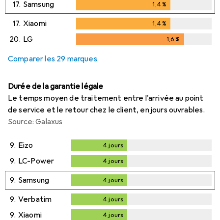
17.
Samsung
1,4
%
1,4
%
17.
Xiaomi
1,4
%
1,4
%
20.
LG
1,6
%
1,6
%
Comparer les 29 marques
Durée de la garantie légale
Le temps moyen de traitement entre l'arrivée au point
de service et le retour chez le client, en jours ouvrables.
Source: Galaxus
9.
Eizo
4
jours
4
jours
9.
LC-Power
4
jours
4
jours
9.
Samsung
4
jours
4
jours
9.
Verbatim
4
jours
4
jours
9.
Xiaomi
4
jours
4
jours