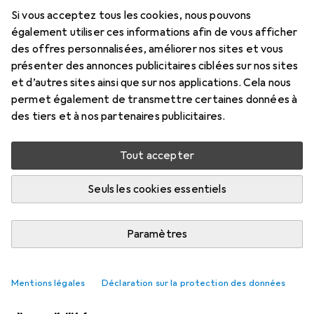
Si vous acceptez tous les cookies, nous pouvons
Marque
Évaluations
également utiliser ces informations afin de vous afficher
Plus de produits Samsung
67
des offres personnalisées, améliorer nos sites et vous
présenter des annonces publicitaires ciblées sur nos sites
et d’autres sites ainsi que sur nos applications. Cela nous
Non disponible pour le moment
permet également de transmettre certaines données à
des tiers et à nos partenaires publicitaires.
M'informer quand le produit sera disponible
Tout accepter
Comparer
Ajouter à la liste
Seuls les cookies essentiels
i
Livraison gratuite à partir de 39,–
Paramètres
Mentions légales
Déclaration sur la protection des données
Produits similaires avec une meilleure