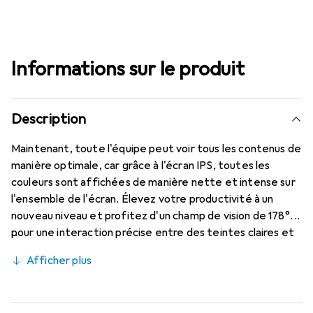
Informations sur le produit
Description
Maintenant, toute l'équipe peut voir tous les contenus de
manière optimale, car grâce à l'écran IPS, toutes les
couleurs sont affichées de manière nette et intense sur
l'ensemble de l'écran. Élevez votre productivité à un
nouveau niveau et profitez d'un champ de vision de 178°
pour une interaction précise entre des teintes claires et
des ombres intenses. Le design presque sans cadre
Afficher plus
favorise une grande concentration et laisse à peine un
espace visible lors de l'utilisation de deux moniteurs côte
à côte. Vous pouvez ainsi profiter d'une image sans