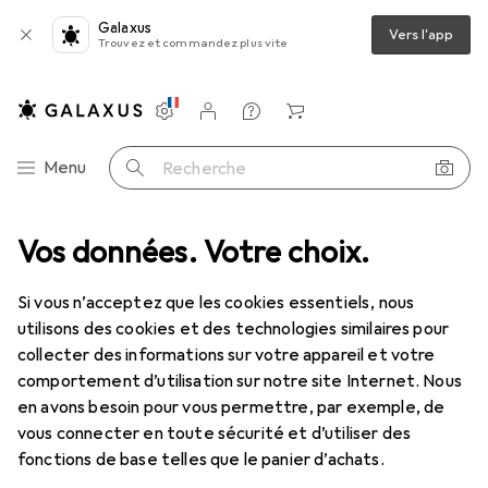
Galaxus
Vers l'app
Trouvez et commandez plus vite
Paramètres
Compte client
Listes de comparaison
Listes d'envies
Panier
Navigation par catégorie
Menu
Recherche
phériques
Vos données. Votre choix.
Moniteurs
Moniteur
Samsung LF27T450FQRXEN
Si vous n’acceptez que les cookies essentiels, nous
utilisons des cookies et des technologies similaires pour
24 images
collecter des informations sur votre appareil et votre
Samsung
LF27T450FQRXEN
comportement d’utilisation sur notre site Internet. Nous
en avons besoin pour vous permettre, par exemple, de
1920 x 1080 pixels, 27"
vous connecter en toute sécurité et d’utiliser des
fonctions de base telles que le panier d’achats.
Fiche technique du produit