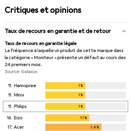
Critiques et opinions
Taux de recours en garantie et de retour
Taux de recours en garantie légale
La fréquence à laquelle un produit de cette marque dans
la catégorie « Moniteur » présente un défaut au cours des
24 premiers mois.
Source: Galaxus
11.
Hannspree
1
%
1
%
11.
Minix
1
%
1
%
11.
Philips
1
%
1
%
16.
Eizo
1,1
%
1,1
%
17.
Acer
1,4
%
1,4
%