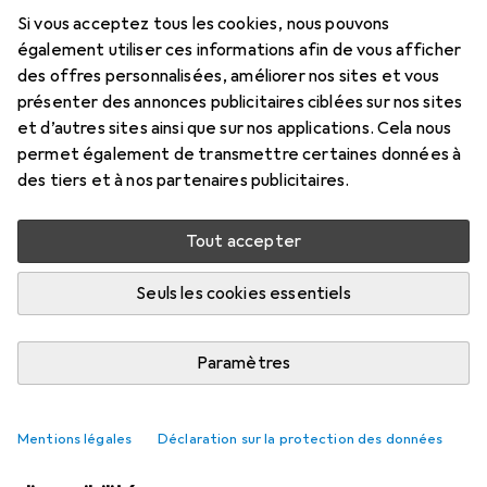
Si vous acceptez tous les cookies, nous pouvons
Marque
Évaluations
également utiliser ces informations afin de vous afficher
Plus de produits Philips
219
des offres personnalisées, améliorer nos sites et vous
présenter des annonces publicitaires ciblées sur nos sites
et d’autres sites ainsi que sur nos applications. Cela nous
Non disponible pour le moment
permet également de transmettre certaines données à
des tiers et à nos partenaires publicitaires.
M'informer quand le produit sera disponible
Tout accepter
Comparer
Ajouter à la liste
Seuls les cookies essentiels
i
Livraison gratuite à partir de 39,–
Paramètres
Mentions légales
Déclaration sur la protection des données
Produits similaires avec une meilleure