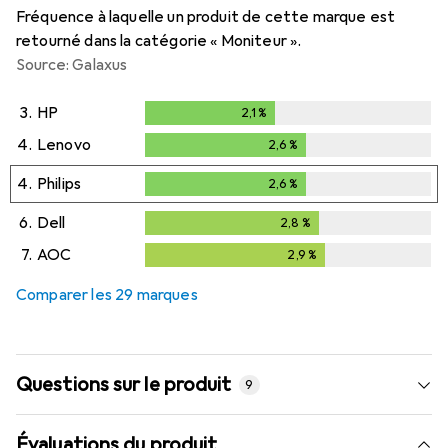
Fréquence à laquelle un produit de cette marque est
retourné dans la catégorie « Moniteur ».
Source: Galaxus
3.
HP
2,1
%
2,1
%
4.
Lenovo
2,6
%
2,6
%
4.
Philips
2,6
%
2,6
%
6.
Dell
2,8
%
2,8
%
7.
AOC
2,9
%
2,9
%
Comparer les 29 marques
Questions sur le produit
9
Évaluations du produit