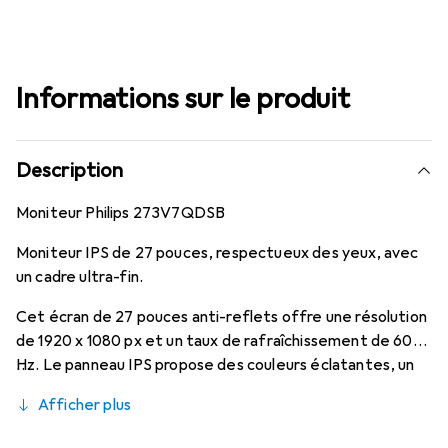
Informations sur le produit
Description
Moniteur Philips 273V7QDSB
Moniteur IPS de 27 pouces, respectueux des yeux, avec
un cadre ultra-fin.
Cet écran de 27 pouces anti-reflets offre une résolution
de 1920 x 1080 px et un taux de rafraîchissement de 60
Hz. Le panneau IPS propose des couleurs éclatantes, un
large angle de vision et un temps de réponse de 5 ms. Le
Afficher plus
cadre extra-fin est idéal pour les configurations multi-
écrans. La technologie LowBlue et Flicker-Free réduit la