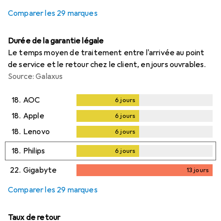
Comparer les 29 marques
Durée de la garantie légale
Le temps moyen de traitement entre l'arrivée au point
de service et le retour chez le client, en jours ouvrables.
Source: Galaxus
18.
AOC
6
jours
6
jours
18.
Apple
6
jours
6
jours
18.
Lenovo
6
jours
6
jours
18.
Philips
6
jours
6
jours
22.
Gigabyte
13
jours
13
jours
Comparer les 29 marques
Taux de retour