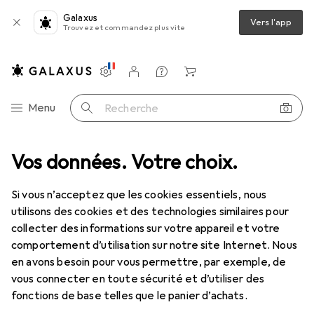
Galaxus
Vers l'app
Trouvez et commandez plus vite
Paramètres
Compte client
Listes de comparaison
Listes d'envies
Panier
Navigation par catégorie
Menu
Recherche
Périphériques
Vos données. Votre choix.
Moniteurs
Moniteur
Philips 273v7qdsb/00
Si vous n’acceptez que les cookies essentiels, nous
utilisons des cookies et des technologies similaires pour
13 images
collecter des informations sur votre appareil et votre
Philips
273v7qdsb/00
comportement d’utilisation sur notre site Internet. Nous
en avons besoin pour vous permettre, par exemple, de
1920 x 1080 pixels, 27"
vous connecter en toute sécurité et d’utiliser des
fonctions de base telles que le panier d’achats.
Fiche technique du produit