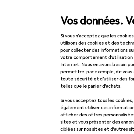
Recherche
Vos données. Vo
Si vous n’acceptez que les cookies
Navigation par catégorie
Tout l'assortiment
IT +
Tout l'assortiment
utilisons des cookies et des techno
pour collecter des informations su
IT + multimédia
votre comportement d’utilisation 
Internet. Nous en avons besoin po
Périphériques
permettre, par exemple, de vous
toute sécurité et d’utiliser des f
Moniteurs
telles que le panier d’achats.
Affichage
dynamique
Si vous acceptez tous les cookies
également utiliser ces information
Affichage
afficher des offres personnalisée
dynamique :
sites et vous présenter des annonc
accessoires
ciblées sur nos sites et d’autres si