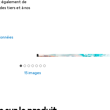
et également de
es tiers et à nos
 données
15 images