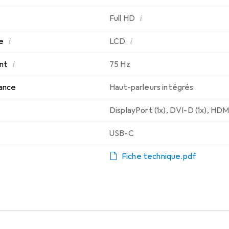
i
Full HD
i
i
e
LCD
i
nt
75 Hz
lance
Haut-parleurs intégrés
DisplayPort (1x)
,
DVI-D (1x)
,
HDMI
USB-C
Fiche technique.pdf