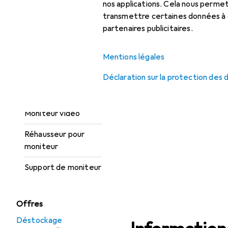
nos applications. Cela nous perm
Barre d’écran
transmettre certaines données à d
Film de protection
partenaires publicitaires.
pour moniteur
Mentions légales
Moniteur
Déclaration sur la protection des
Moniteur :
accessoires
Moniteur vidéo
Réhausseur pour
moniteur
Support de moniteur
Offres
Déstockage