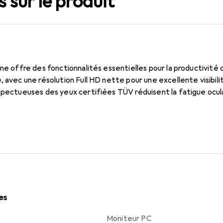
 sur le produit
ine offre des fonctionnalités essentielles pour la productivité 
, avec une résolution Full HD nette pour une excellente visibil
spectueuses des yeux certifiées TÜV réduisent la fatigue ocula
les
Moniteur PC