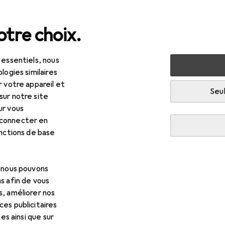
tre choix.
 essentiels, nous
 multimédia
Périphériques
Moniteurs
Moniteur
Ph
logies similaires
r votre appareil et
Seul
sur notre site
ur vous
 connecter en
onctions de base
, nous pouvons
s afin de vous
s, améliorer nos
es publicitaires
tes ainsi que sur