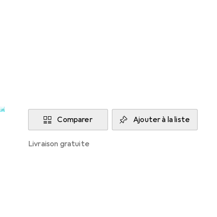
Philips
Livré jeu, 13/8
Plus de 10 pièces en stock
Ajouter au panier
Comparer
Ajouter à la liste
livraison gratuite