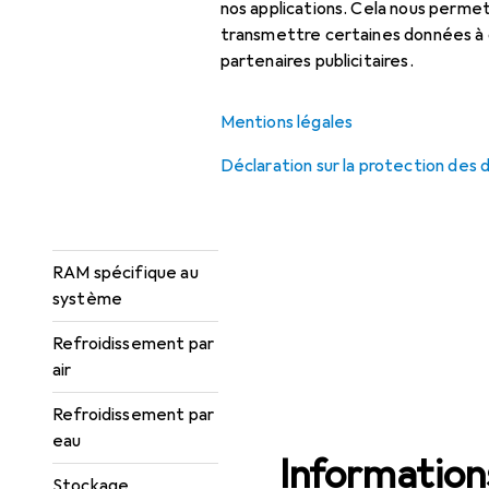
nos applications. Cela nous perm
Cartes enfichables
transmettre certaines données à d
partenaires publicitaires.
Composants PC :
accessoires
Mentions légales
Lecteur optique
Déclaration sur la protection des
Mémoire vive
Processeur
RAM spécifique au
système
Refroidissement par
air
Refroidissement par
eau
Informations
Stockage