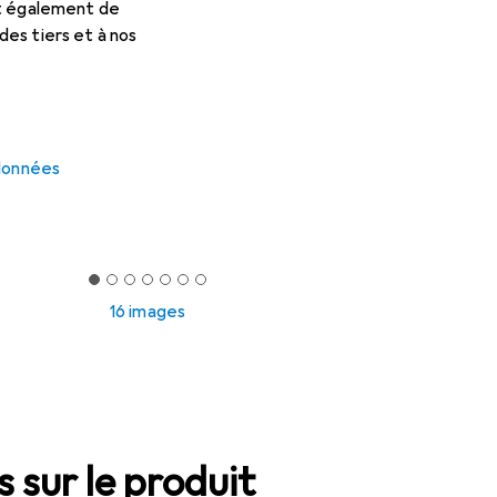
et également de
es tiers et à nos
 données
16 images
 sur le produit