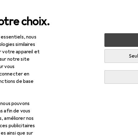
tre choix.
 essentiels, nous
 multimédia
Composants PC
Carte mère
ASUS ROG S
logies similaires
r votre appareil et
Seul
sur notre site
ur vous
 connecter en
onctions de base
, nous pouvons
s afin de vous
s, améliorer nos
es publicitaires
tes ainsi que sur