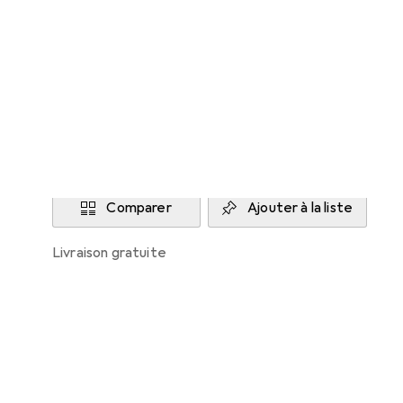
ASUS
Livré mer, 12/8
6 pièces en stock
Ajouter au panier
Comparer
Ajouter à la liste
livraison gratuite