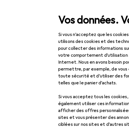
Recherche
Vos données. Vo
Si vous n’acceptez que les cookies
Navigation par catégorie
Tout l'assortiment
IT +
Tout l'assortiment
utilisons des cookies et des techno
pour collecter des informations su
IT + multimédia
votre comportement d’utilisation 
Internet. Nous en avons besoin po
Composants PC
permettre, par exemple, de vous
Alimentation PC
toute sécurité et d’utiliser des f
telles que le panier d’achats.
Barebone
Si vous acceptez tous les cookies
Boîtiers
également utiliser ces information
afficher des offres personnalisée
Carte graphique
sites et vous présenter des annonc
Carte mère
ciblées sur nos sites et d’autres si