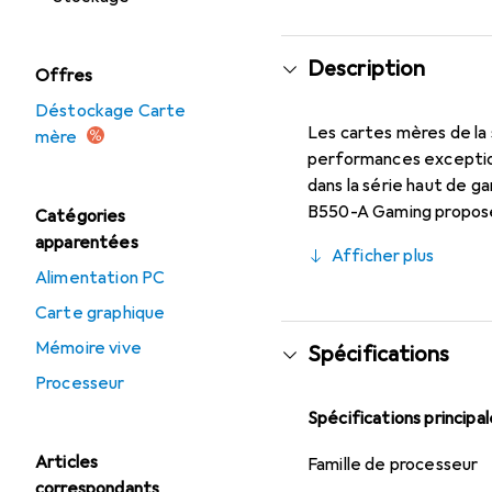
Description
Offres
Déstockage Carte
Les cartes mères de la
mère
performances exception
dans la série haut de 
B550-A Gaming propose 
Catégories
processeurs AMD Ryzen 
apparentées
Afficher plus
argent-blanc époustouf
Alimentation PC
Carte graphique
Mémoire vive
Spécifications
Processeur
Spécifications principa
Articles
Famille de processeur
correspondants