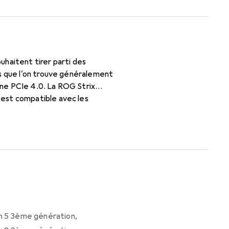
haitent tirer parti des
és que l'on trouve généralement
ne PCIe 4.0. La ROG Strix
 est compatible avec les
ont rehaussées par une finition
ok exceptionnel.
n 5 3ème génération
,