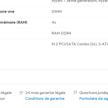
Ryzen 7 3ème génération
,
Ryze
ire vive
DIMM
 mémoire (RAM)
4x
RAM DDR4
M.2 PCI/SATA Combo (2x)
,
S-ATA 
 légale
24 mois garantie légale
Questions juridi
tour
Conditions de garantie
Formulaire de s