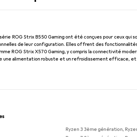
 série ROG Strix B550 Gaming ont été conçues pour ceux qui sou
nelles de leur configuration. Elles offrent des fonctionnalit
gamme ROG Strix X570 Gaming, y compris la connectivité moder
une alimentation robuste et un refroidissement efficace, et
de 3e génération. En bonus, ses performances remarquables s
lante et une esthétique inspirée de Cyberpunk, offrant un lo
les
Ryzen 3 3ème génération
,
Ryze