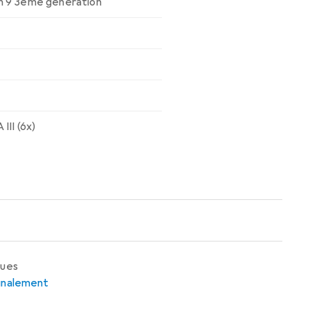
n 9 3ème génération
III (6x)
ques
ignalement