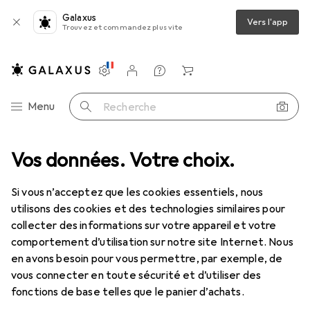
Galaxus
Vers l'app
Trouvez et commandez plus vite
Paramètres
Compte client
Listes de comparaison
Listes d'envies
Panier
Navigation par catégorie
Menu
Recherche
es
Vos données. Votre choix.
Tablette graphique
Wacom DTK2260/2261
Accessoires
Si vous n’acceptez que les cookies essentiels, nous
EUR
73,08
utilisons des cookies et des technologies similaires pour
Wacom
DTK2260/2261
collecter des informations sur votre appareil et votre
comportement d’utilisation sur notre site Internet. Nous
en avons besoin pour vous permettre, par exemple, de
vous connecter en toute sécurité et d’utiliser des
Accessoires pour Wacom
fonctions de base telles que le panier d’achats.