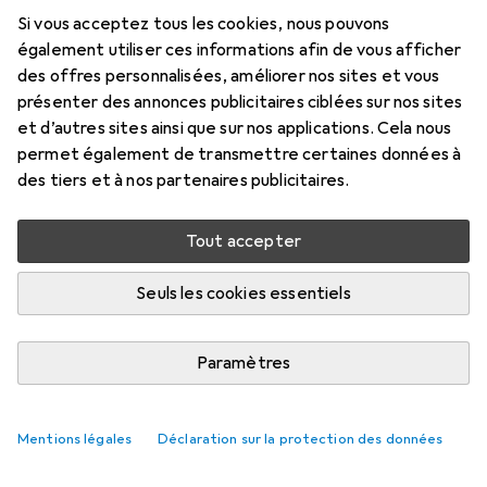
DTK2260/2261
Si vous acceptez tous les cookies, nous pouvons
également utiliser ces informations afin de vous afficher
Ici, vous trouverez des accessoires compatibles avec le
des offres personnalisées, améliorer nos sites et vous
produit Wacom DTK2260/2261.
présenter des annonces publicitaires ciblées sur nos sites
et d’autres sites ainsi que sur nos applications. Cela nous
Pertinence
permet également de transmettre certaines données à
Liste des produits
des tiers et à nos partenaires publicitaires.
Aucun produit trouvé
Tout accepter
Seuls les cookies essentiels
Paramètres
Mentions légales
Déclaration sur la protection des données