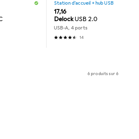
Station d’accueil + hub USB
EUR
17,16
C
Delock
USB 2.0
USB-A, 4 ports
14
6 produits sur 6