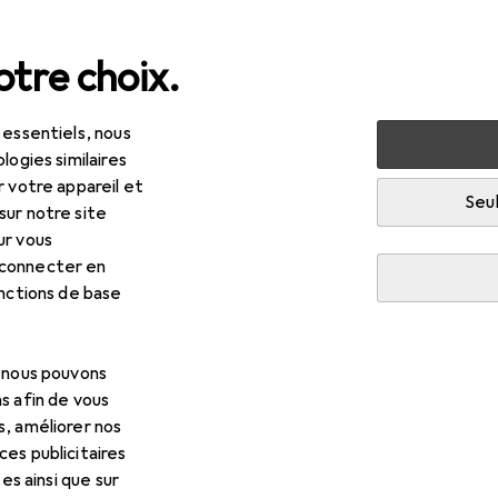
tre choix.
 essentiels, nous
 multimédia
Périphériques
Stockage
Clé USB
San
logies similaires
r votre appareil et
Seul
EUR
R
,74
0,23
/
1Go
sur notre site
ndisk
Ultra Dual Drive Luxe
ur vous
 Go, USB-A, USB-C
 connecter en
onctions de base
 pour Sandisk Ultra Dual Dri
, nous pouvons
s afin de vous
cessoires compatibles avec le produit Sandisk Ultra Dual Drive 
s, améliorer nos
es publicitaires
tes ainsi que sur