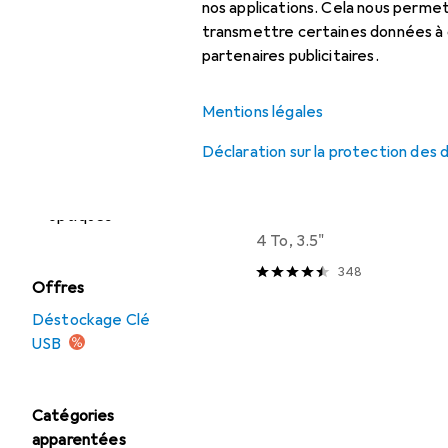
Disque dur externe
nos applications. Cela nous perm
Liste des produits
transmettre certaines données à d
NAS
partenaires publicitaires.
Solutions de
sauvegarde
Mentions légales
SSD externe
Déclaration sur la protection des
Disque dur
EUR
EUR
233,83
58,46
/
1To
Support de données
WD
Red Plus
optiques
4 To, 3.5"
348
Offres
Déstockage Clé
USB
Catégories
apparentées