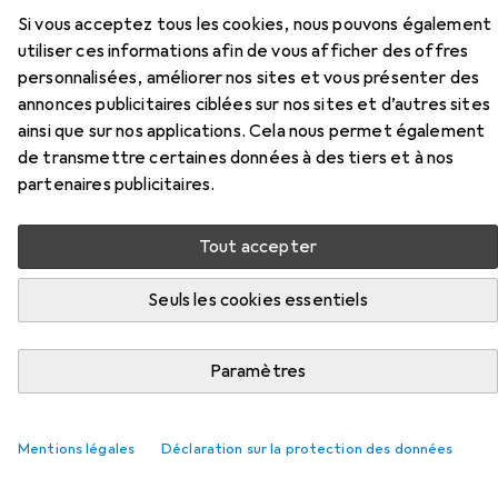
Ici, vous trouverez des accessoires compatibles avec le
Si vous acceptez tous les cookies, nous pouvons également
produit Omnitronic MPVZ-180.6 de la catégorie Câble
utiliser ces informations afin de vous afficher des offres
d'enceinte.
personnalisées, améliorer nos sites et vous présenter des
annonces publicitaires ciblées sur nos sites et d’autres sites
Pertinence
ainsi que sur nos applications. Cela nous permet également
Liste des produits
de transmettre certaines données à des tiers et à nos
partenaires publicitaires.
Tout accepter
Câble d'enceinte
EUR
59,61
Goobay
Installez
Seuls les cookies essentiels
100 m, 2.50 mm²² mm
55
Paramètres
Mentions légales
Déclaration sur la protection des données
Haut de la page