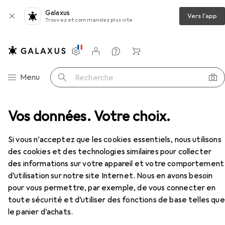
Galaxus
Vers l'app
Trouvez et commandez plus vite
Paramètres
Compte client
Listes de comparaison
Listes d'envies
Panier
Navigation par catégorie
Menu
Recherche
Vos données. Votre choix.
Amplificateur stéréo
Omnitronic MPVZ-180.6
Accessoires
Omnitronic
MPVZ-180.6
Si vous n’acceptez que les cookies essentiels, nous utilisons
Amplificateur
des cookies et des technologies similaires pour collecter
des informations sur votre appareil et votre comportement
d’utilisation sur notre site Internet. Nous en avons besoin
Accessoires pour Omnitronic
pour vous permettre, par exemple, de vous connecter en
toute sécurité et d’utiliser des fonctions de base telles que
MPVZ-180.6
le panier d’achats.