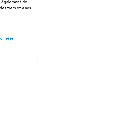
et également de
es tiers et à nos
 données