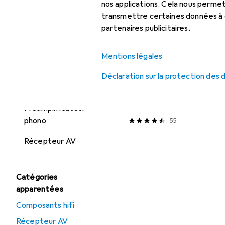
Composants hifi
nos applications. Cela nous perm
transmettre certaines données à d
Enceinte hifi + home
partenaires publicitaires.
cinéma
Pied + support mural
Mentions légales
Câble d'enceinte
pour enceinte
Déclaration sur la protection des
EUR
59,61
Platine
Goobay
Installez
100 m, 2.50 mm²² mm
Préamplificateur
phono
55
Récepteur AV
Catégories
apparentées
Composants hifi
Récepteur AV