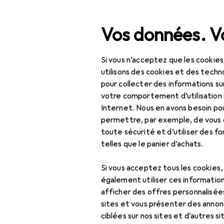
Recherche
Vos données. Vo
Si vous n’acceptez que les cookies
Navigation par catégorie
Tout l'assortiment
IT +
Tout l'assortiment
utilisons des cookies et des techno
pour collecter des informations su
EU
28
IT + multimédia
votre comportement d’utilisation 
Om
Internet. Nous en avons besoin po
Audio
Amp
permettre, par exemple, de vous
toute sécurité et d’utiliser des f
HiFi
telles que le panier d’achats.
Amplificateur
Accessoire
stéréo
Si vous acceptez tous les cookies
également utiliser ces information
Câble d'enceinte
Ici, vous trouverez des ac
afficher des offres personnalisée
sites et vous présenter des annonc
Trier par
:
Pertinence
Chaîne stéréo
ciblées sur nos sites et d’autres si
Liste des produits