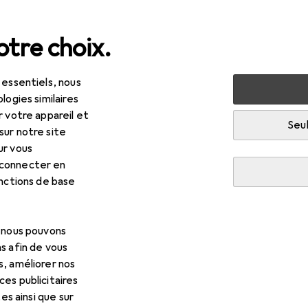
tre choix.
 essentiels, nous
 multimédia
Audio
HiFi
Amplificateur stéréo
Omni
logies similaires
r votre appareil et
R
9,86
Seul
sur notre site
nitronic
MP-250P
ur vous
lificateur
 connecter en
onctions de base
s pour Omnitronic MP-250P
, nous pouvons
s afin de vous
cessoires compatibles avec le produit Omnitronic MP-250P de l
s, améliorer nos
es publicitaires
tes ainsi que sur