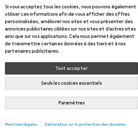
Ici, vous trouverez des accessoires compatibles avec le
Si vous acceptez tous les cookies, nous pouvons également
produit Omnitronic MP-180 de la catégorie Câble
utiliser ces informations afin de vous afficher des offres
d'enceinte.
personnalisées, améliorer nos sites et vous présenter des
Pertinence
annonces publicitaires ciblées sur nos sites et d’autres sites
ainsi que sur nos applications. Cela nous permet également
Liste des produits
de transmettre certaines données à des tiers et à nos
partenaires publicitaires.
Câble d'enceinte
Tout accepter
EUR
59,61
Goobay
Installez
Seuls les cookies essentiels
100 m, 2.50 mm²² mm
55
Paramètres
Mentions légales
Déclaration sur la protection des données
Haut de la page