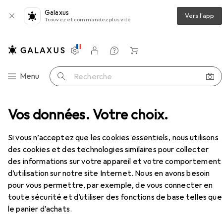
Galaxus
Vers l'app
Trouvez et commandez plus vite
Paramètres
Compte client
Listes de comparaison
Listes d'envies
Panier
Navigation par catégorie
Menu
Recherche
HiFi
Vos données. Votre choix.
Amplificateur stéréo
Omnitronic MP-180
Accessoires
Omnitronic
MP-180
Si vous n’acceptez que les cookies essentiels, nous utilisons
Amplificateur
des cookies et des technologies similaires pour collecter
des informations sur votre appareil et votre comportement
d’utilisation sur notre site Internet. Nous en avons besoin
Accessoires pour Omnitronic
pour vous permettre, par exemple, de vous connecter en
MP-180
toute sécurité et d’utiliser des fonctions de base telles que
le panier d’achats.