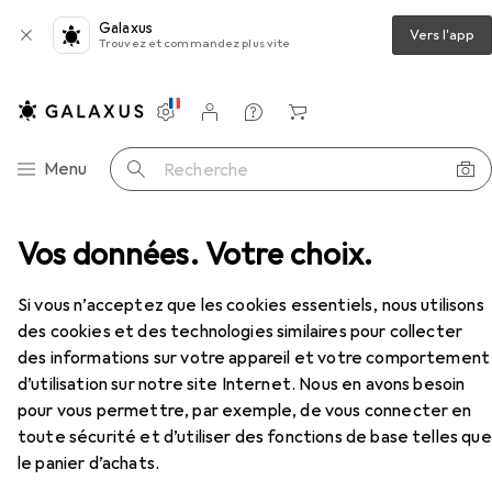
Galaxus
Vers l'app
Trouvez et commandez plus vite
Paramètres
Compte client
Listes de comparaison
Listes d'envies
Panier
Navigation par catégorie
Menu
Recherche
s
Vos données. Votre choix.
Souris + claviers
Clavier
Logitech MK270
Accessoires
EUR
29,64
Si vous n’acceptez que les cookies essentiels, nous utilisons
Logitech
MK270
des cookies et des technologies similaires pour collecter
FR, Sans fil
des informations sur votre appareil et votre comportement
d’utilisation sur notre site Internet. Nous en avons besoin
pour vous permettre, par exemple, de vous connecter en
Accessoires pour Logitech
toute sécurité et d’utiliser des fonctions de base telles que
MK270
le panier d’achats.