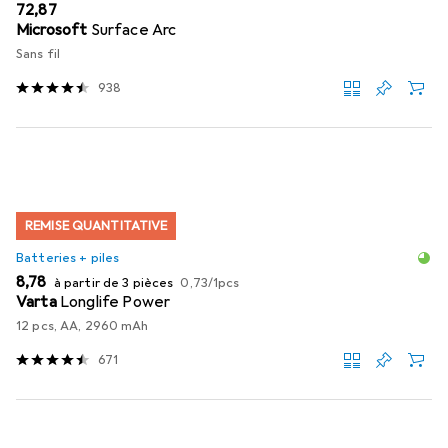
EUR
72,87
Microsoft
Surface Arc
Sans fil
938
REMISE QUANTITATIVE
Batteries + piles
EUR
EUR
8,78
à partir de 3 pièces
0,73
/
1pcs
Varta
Longlife Power
12 pcs, AA, 2960 mAh
671