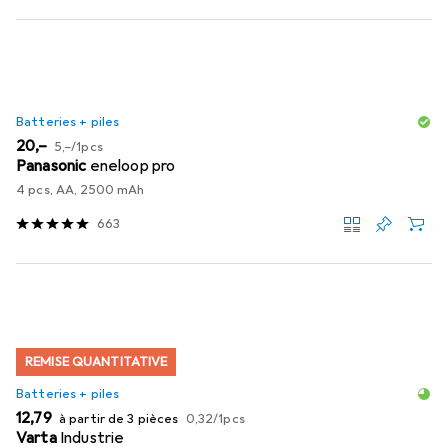
Batteries + piles
EUR
EUR
20,–
5,–
/
1pcs
Panasonic
eneloop pro
4 pcs, AA, 2500 mAh
663
REMISE QUANTITATIVE
Batteries + piles
EUR
EUR
12,79
à partir de 3 pièces
0,32
/
1pcs
Varta
Industrie