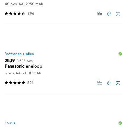
40 pcs, AA, 2950 mAh
396
Batteries + piles
EUR
EUR
28,19
3,53
/
1pcs
Panasonic
eneloop
8 pcs, AA, 2000 mAh
521
Souris