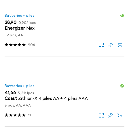
Batteries + piles
EUR
EUR
28,90
0,90
/
1pcs
Energizer
Max
32 pcs, AA
906
Batteries + piles
EUR
EUR
41,66
5,21
/
1pcs
Coast
Zithion-X 4 piles AA + 4 piles AAA
8 pcs, AA, AAA
11