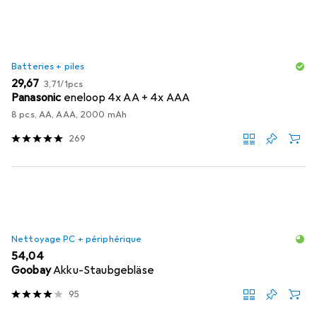
Batteries + piles
EUR
EUR
29,67
3,71
/
1pcs
Panasonic
eneloop 4x AA + 4x AAA
8 pcs, AA, AAA, 2000 mAh
269
Nettoyage PC + périphérique
EUR
54,04
Goobay
Akku-Staubgebläse
95