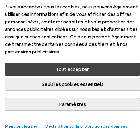
Si vous acceptez tous les cookies, nous pouvons également
Ici, vous trouverez des accessoires compatibles avec le
utiliser ces informations afin de vous afficher des offres
produit Logitech MK270 des catégories Batteries +
personnalisées, améliorer nos sites et vous présenter des
piles, Souris et Nettoyage PC + périphérique.
annonces publicitaires ciblées sur nos sites et d’autres sites
ainsi que sur nos applications. Cela nous permet également
de transmettre certaines données à des tiers et à nos
Populaire
Batteries + Piles
Souris
Nettoyage PC + Pé
partenaires publicitaires.
Pertinence
Tout accepter
Liste des produits
Seuls les cookies essentiels
Batteries + piles
Paramètres
EUR
EUR
28,71
2,87
/
1pcs
Energizer
Lithium ultime
10 pcs, AA, 3000 mAh
Mentions légales
Déclaration sur la protection des données
425