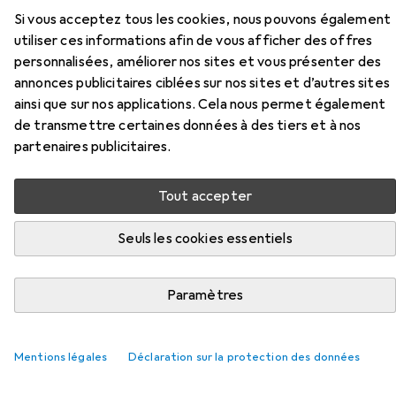
Accessoires pour Lenco Xemio
Si vous acceptez tous les cookies, nous pouvons également
utiliser ces informations afin de vous afficher des offres
861
personnalisées, améliorer nos sites et vous présenter des
annonces publicitaires ciblées sur nos sites et d’autres sites
Ici, vous trouverez des accessoires compatibles avec le
ainsi que sur nos applications. Cela nous permet également
produit Lenco Xemio 861 de la catégorie Carte mémoire.
de transmettre certaines données à des tiers et à nos
Pertinence
partenaires publicitaires.
Liste des produits
Tout accepter
Seuls les cookies essentiels
Carte mémoire
EUR
EUR
28,71
0,90
/
1Go
Sandisk
Extreme UHS-I V30
Paramètres
32 Go, microSDHC, U3, UHS-I
1301
Mentions légales
Déclaration sur la protection des données