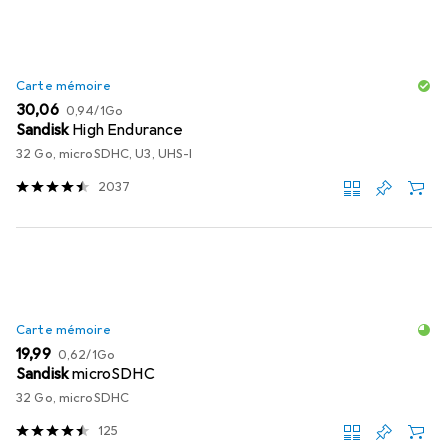
Carte mémoire
EUR
EUR
30,06
0,94
/
1Go
Sandisk
High Endurance
32 Go, microSDHC, U3, UHS-I
2037
Carte mémoire
EUR
EUR
19,99
0,62
/
1Go
Sandisk
microSDHC
32 Go, microSDHC
125