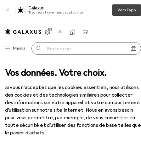
Galaxus
Vers l'app
Trouvez et commandez plus vite
Paramètres
Compte client
Listes de comparaison
Listes d'envies
Panier
Navigation par catégorie
Menu
Recherche
r MP3 + appareil audio portable
Vos données. Votre choix.
Lenco Xemio 861
Accessoires
Si vous n’acceptez que les cookies essentiels, nous utilisons
des cookies et des technologies similaires pour collecter
EUR
70,69
Lenco
Xemio 861
des informations sur votre appareil et votre comportement
8 Go
d’utilisation sur notre site Internet. Nous en avons besoin
pour vous permettre, par exemple, de vous connecter en
toute sécurité et d’utiliser des fonctions de base telles que
le panier d’achats.