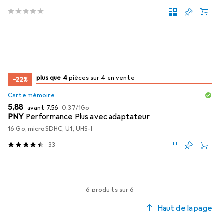
4
4
plus que 4
/ 4
/ 4 en vente
pièces sur 4 en vente
−22%
Carte mémoire
EUR
EUR
EUR
5,88
avant
7,56
0,37
/
1Go
PNY
Performance Plus avec adaptateur
16 Go, microSDHC, U1, UHS-I
33
6 produits sur 6
Haut de la page