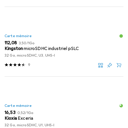
Carte mémoire
EUR
EUR
112,08
3,50
/
1Go
Kingston
microSDHC industriel pSLC
32 Go, microSDHC, U3, UHS-I
9
Carte mémoire
EUR
EUR
16,53
0,52
/
1Go
Kioxia
Exceria
32 Go, microSDHC, U1, UHS-I