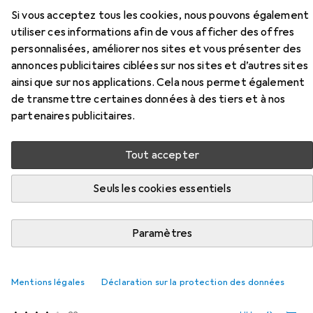
Accessoires pour Lenco SCD-331
Si vous acceptez tous les cookies, nous pouvons également
utiliser ces informations afin de vous afficher des offres
Ici, vous trouverez des accessoires compatibles avec le
personnalisées, améliorer nos sites et vous présenter des
produit Lenco SCD-331 des catégories Batteries + piles
annonces publicitaires ciblées sur nos sites et d’autres sites
et Câble d'enceinte.
ainsi que sur nos applications. Cela nous permet également
de transmettre certaines données à des tiers et à nos
partenaires publicitaires.
Populaire
Batteries + Piles
Câble D'enceinte
Tout accepter
Pertinence
Liste des produits
Seuls les cookies essentiels
Paramètres
Batteries + piles
EUR
EUR
31,84
1,60
/
1pcs
Energizer
Max Plus C, LR14/E93/AM2/Baby
Mentions légales
Déclaration sur la protection des données
20 pcs, C, 8000 mAh