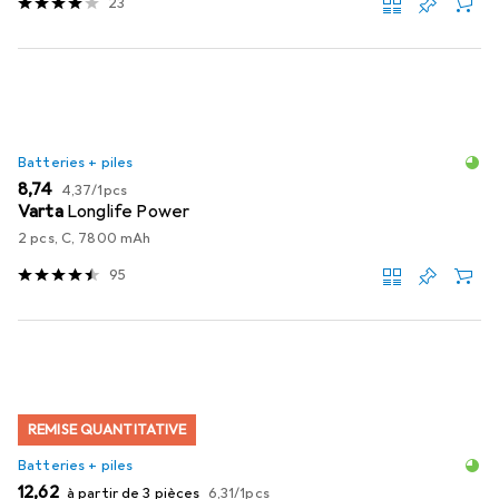
23
Batteries + piles
EUR
EUR
8,74
4,37
/
1pcs
Varta
Longlife Power
2 pcs, C, 7800 mAh
95
REMISE QUANTITATIVE
Batteries + piles
EUR
EUR
12,62
à partir de 3 pièces
6,31
/
1pcs