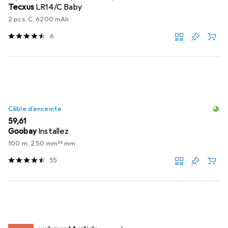
Tecxus
LR14/C Baby
2 pcs, C, 6200 mAh
6
Câble d'enceinte
EUR
59,61
Goobay
Installez
100 m, 2.50 mm²² mm
55