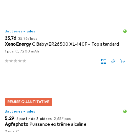
Batteries + piles
EUR
EUR
35,76
35,76
/
1pcs
XenoEnergy
C Baby/ER26500 XL-140F - Top standard
1 pcs, C, 7200 mAh
REMISE QUANTITATIVE
Batteries + piles
EUR
EUR
5,29
à partir de 3 pièces
2,65
/
1pcs
Agfaphoto
Puissance extrême alcaline
2 pcs, C