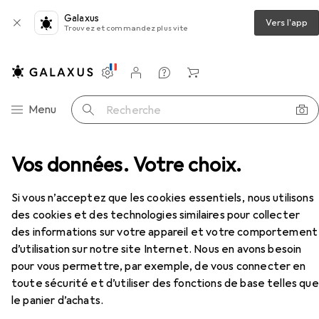
Galaxus
Vers l'app
Trouvez et commandez plus vite
Paramètres
Compte client
Listes de comparaison
Listes d'envies
Panier
Navigation par catégorie
Menu
Recherche
udio
Vos données. Votre choix.
Lecteurs audio
Radio
Lenco SCD-331
Accessoires
Si vous n’acceptez que les cookies essentiels, nous utilisons
EUR
58,71
des cookies et des technologies similaires pour collecter
Lenco
SCD-331
des informations sur votre appareil et votre comportement
FM, Bluetooth
d’utilisation sur notre site Internet. Nous en avons besoin
pour vous permettre, par exemple, de vous connecter en
toute sécurité et d’utiliser des fonctions de base telles que
le panier d’achats.