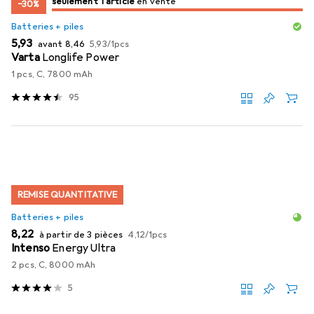
juste 1 pièce
seulement 1 article
en vente
en vente
−30%
Batteries + piles
EUR
EUR
EUR
5,93
avant
8,46
5,93
/
1pcs
Varta
Longlife Power
1 pcs, C, 7800 mAh
95
REMISE QUANTITATIVE
Batteries + piles
EUR
EUR
8,22
à partir de 3 pièces
4,12
/
1pcs
Intenso
Energy Ultra
2 pcs, C, 8000 mAh
5