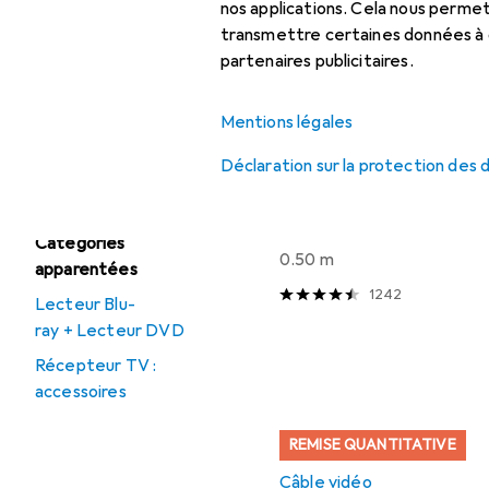
Parabole + antenne
nos applications. Cela nous perm
transmettre certaines données à d
Récepteur TV
partenaires publicitaires.
Récepteur TV :
REMISE QUANTITATIVE
accessoires
Mentions légales
Câble vidéo
Tête universelle
Déclaration sur la protection des
EUR
12,16
à partir de 2 pièces
Delock
HDMI (Typ A)
A)
Catégories
0.50 m
apparentées
1242
Lecteur Blu-
ray + Lecteur DVD
Récepteur TV :
accessoires
REMISE QUANTITATIVE
Câble vidéo