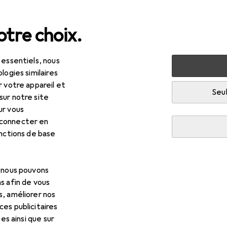
tre choix.
 essentiels, nous
 multimédia
TV + home cinéma
Réception TV
Récep
logies similaires
r votre appareil et
R
,90
Seul
sur notre site
mag
SL30T2
ur vous
-T, DVB-T2
 connecter en
onctions de base
s pour Comag SL30T2
, nous pouvons
s afin de vous
cessoires compatibles avec le produit Comag SL30T2 de la caté
s, améliorer nos
es publicitaires
tes ainsi que sur