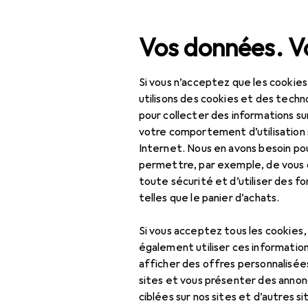
Recherche
Vos données. Vo
Si vous n’acceptez que les cookies
Navigation par catégorie
Tout l'assortiment
IT +
Tout l'assortiment
utilisons des cookies et des techno
pour collecter des informations su
EU
50
IT + multimédia
votre comportement d’utilisation 
Co
Internet. Nous en avons besoin po
TV + home cinéma
DVB
permettre, par exemple, de vous
toute sécurité et d’utiliser des f
Réception TV
telles que le panier d’achats.
Câble d'antenne
Accessoire
Si vous acceptez tous les cookies
Module CI + PayTV
également utiliser ces information
Ici, vous trouverez des ac
afficher des offres personnalisée
Parabole :
sites et vous présenter des annonc
Trier par
:
Pertinence
accessoires
ciblées sur nos sites et d’autres si
Liste des produits