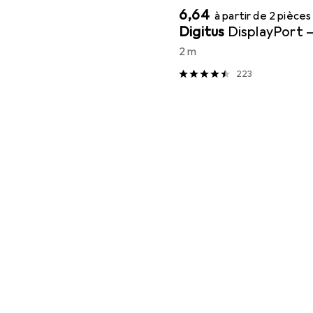
EUR
6,64
à partir de 2 pièces
Digitus
DisplayPort 
2 m
223