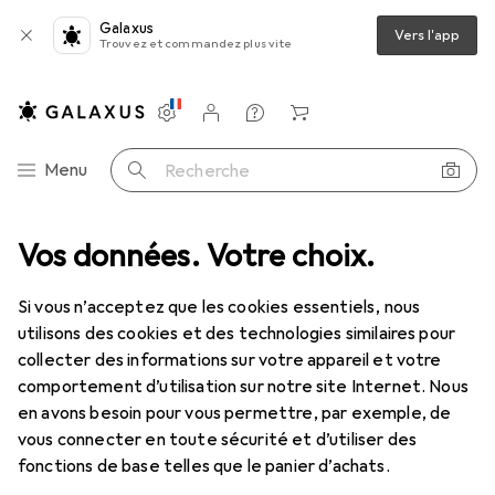
Galaxus
Vers l'app
Trouvez et commandez plus vite
Paramètres
Compte client
Listes de comparaison
Listes d'envies
Panier
Navigation par catégorie
Menu
Recherche
anté
Vos données. Votre choix.
Santé
Planning familial + contraception
Suivi du cycle
Suivi du cycle
Si vous n’acceptez que les cookies essentiels, nous
utilisons des cookies et des technologies similaires pour
collecter des informations sur votre appareil et votre
Produits
Forum
comportement d’utilisation sur notre site Internet. Nous
en avons besoin pour vous permettre, par exemple, de
vous connecter en toute sécurité et d’utiliser des
fonctions de base telles que le panier d’achats.