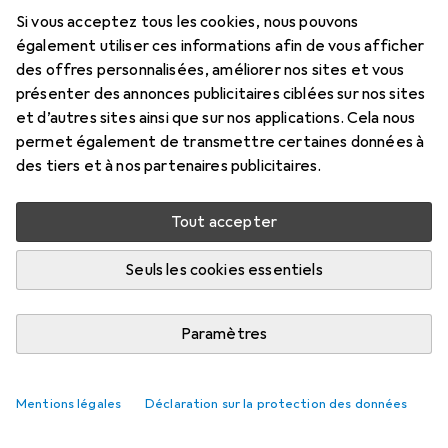
Prix en EUR TVA incl.
Si vous acceptez tous les cookies, nous pouvons
également utiliser ces informations afin de vous afficher
Marque
Évaluations
des offres personnalisées, améliorer nos sites et vous
Plus de produits
présenter des annonces publicitaires ciblées sur nos sites
Scalextric
et d’autres sites ainsi que sur nos applications. Cela nous
permet également de transmettre certaines données à
des tiers et à nos partenaires publicitaires.
Livré entre jeu, 20/8 et mar, 1/9
6 pièces en stock chez le fournisseur
Tout accepter
M'informer si le produit est disponible plus tôt
Seuls les cookies essentiels
Ajouter au panier
Paramètres
Comparer
Ajouter à la liste
Mentions légales
Déclaration sur la protection des données
i
Livraison gratuite à partir de 39,–