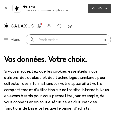
Galaxus
Vers l'app
Trouvez et commandez plus vite
Paramètres
Compte client
Listes de comparaison
Listes d'envies
Panier
Navigation par catégorie
Menu
Recherche
oitures : accessoires
Vos données. Votre choix.
Scalextric R3 I/Bord.&Barr.(for 8204) 4 pièces
Si vous n’acceptez que les cookies essentiels, nous
utilisons des cookies et des technologies similaires pour
2 images
collecter des informations sur votre appareil et votre
comportement d’utilisation sur notre site Internet. Nous
EUR
17,87
en avons besoin pour vous permettre, par exemple, de
Scalextric
R3 I/Bord.&Barr.(for 8204)
vous connecter en toute sécurité et d’utiliser des
4 pièces
fonctions de base telles que le panier d’achats.