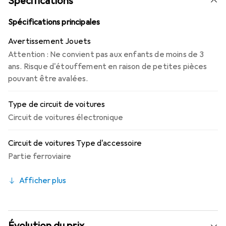
Spécifications
Le produit est polyvalent et offre un ajustement précis,
assurant une connexion stable entre les différentes
Spécifications principales
pièces du circuit. Il convient de noter que le produit n’est
Avertissement Jouets
pas adapté aux enfants de moins de 3 ans en raison de
Attention : Ne convient pas aux enfants de moins de 3
petites pièces.
ans. Risque d'étouffement en raison de petites pièces
pouvant être avalées.
Type de circuit de voitures
Circuit de voitures électronique
Circuit de voitures Type d'accessoire
Partie ferroviaire
Afficher plus
Évolution du prix