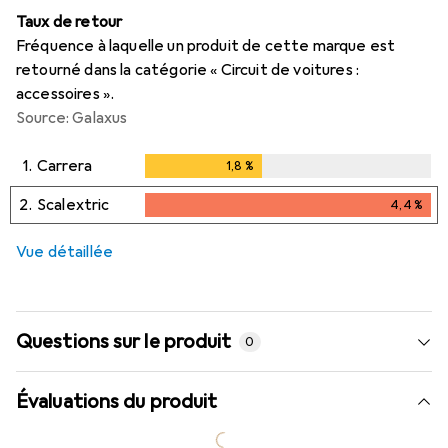
Taux de retour
Fréquence à laquelle un produit de cette marque est
retourné dans la catégorie « Circuit de voitures :
accessoires ».
Source: Galaxus
1.
Carrera
1,8
%
1,8
%
2.
Scalextric
4,4
%
4,4
%
i
Données insuffisantes
Vue détaillée
Questions sur le produit
0
Évaluations du produit