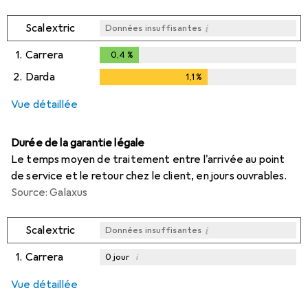
i
Scalextric
Données insuffisantes
1.
Carrera
0,4
%
0,4
%
2.
Darda
1,1
%
1,1
%
Vue détaillée
Durée de la garantie légale
Le temps moyen de traitement entre l'arrivée au point
de service et le retour chez le client, en jours ouvrables.
Source: Galaxus
i
Scalextric
Données insuffisantes
1.
Carrera
i
0
jour
i
Données insuffisantes
Vue détaillée