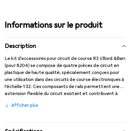
Informations sur le produit
Description
Le kit d’accessoires pour circuit de course R3 I/Bord.&Barr.
(pour 8204) se compose de quatre pièces de circuit en
plastique de haute qualité, spécialement conçues pour
une utilisation dans des circuits de course électroniques à
l’échelle 1:32. Ces composants de rails permettent une
extension flexible du circuit existant et contribuent à
l’amélioration de la configuration de la piste. La
Afficher plus
construction en plastique robuste garantit une longue
durée de vie et une intégration facile dans divers
concepts de circuits. Le montage est simple, permettant
ainsi la réalisation de configurations de piste complexes.