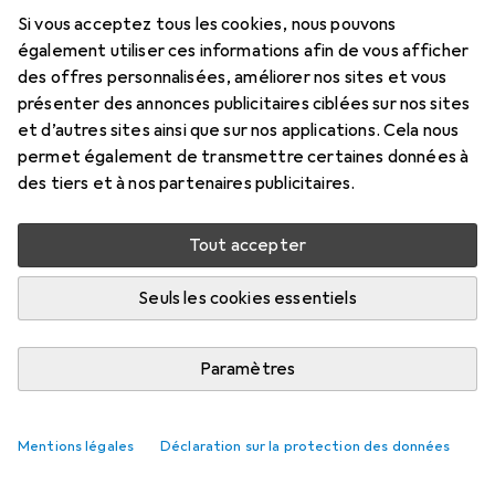
Si vous acceptez tous les cookies, nous pouvons
Marque
Évaluations
également utiliser ces informations afin de vous afficher
Plus de produits
des offres personnalisées, améliorer nos sites et vous
Scalextric
présenter des annonces publicitaires ciblées sur nos sites
et d’autres sites ainsi que sur nos applications. Cela nous
permet également de transmettre certaines données à
Livré entre sam, 22/8 et mar, 1/9
des tiers et à nos partenaires publicitaires.
Plus de 10 pièces en stock chez le fournisseur
M'informer si le produit est disponible plus tôt
Tout accepter
Seuls les cookies essentiels
Ajouter au panier
Comparer
Ajouter à la liste
Paramètres
i
Livraison gratuite à partir de 39,–
Mentions légales
Déclaration sur la protection des données