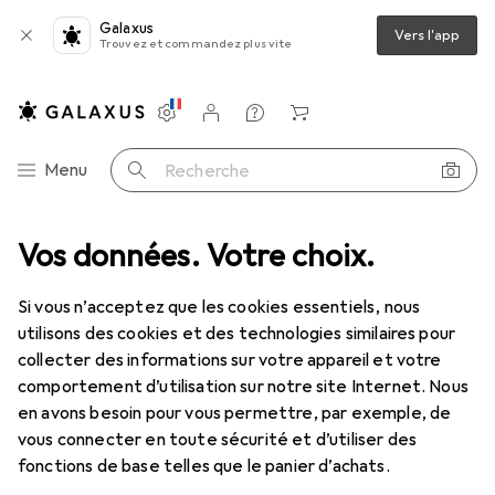
Galaxus
Vers l'app
Trouvez et commandez plus vite
Paramètres
Compte client
Listes de comparaison
Listes d'envies
Panier
Navigation par catégorie
Menu
Recherche
uit de voitures : accessoires
Vos données. Votre choix.
Scalextric Demi droit 175mm 2 pièces
Si vous n’acceptez que les cookies essentiels, nous
utilisons des cookies et des technologies similaires pour
1 Image
collecter des informations sur votre appareil et votre
EUR
17,88
comportement d’utilisation sur notre site Internet. Nous
Scalextric
Demi droit 175mm 2 pièces
en avons besoin pour vous permettre, par exemple, de
vous connecter en toute sécurité et d’utiliser des
fonctions de base telles que le panier d’achats.
Prix en EUR TVA incl.