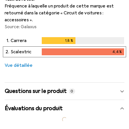
Fréquence à laquelle un produit de cette marque est
retourné dans la catégorie « Circuit de voitures :
accessoires ».
Source: Galaxus
1.
Carrera
1,8
%
1,8
%
2.
Scalextric
4,4
%
4,4
%
i
Données insuffisantes
Vue détaillée
Questions sur le produit
0
Évaluations du produit