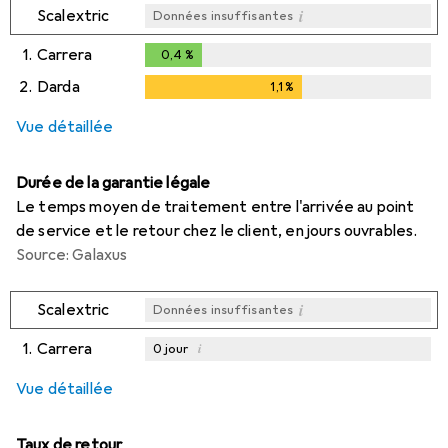
i
Scalextric
Données insuffisantes
1.
Carrera
0,4
%
0,4
%
2.
Darda
1,1
%
1,1
%
Vue détaillée
Durée de la garantie légale
Le temps moyen de traitement entre l'arrivée au point
de service et le retour chez le client, en jours ouvrables.
Source: Galaxus
i
Scalextric
Données insuffisantes
1.
Carrera
i
0
jour
i
Données insuffisantes
Vue détaillée
Taux de retour