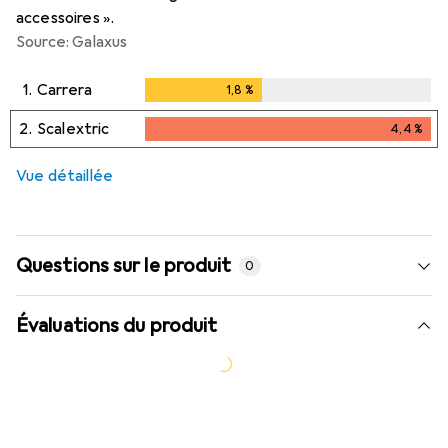
accessoires ».
Source: Galaxus
1.
Carrera
1,8
%
1,8
%
2.
Scalextric
4,4
%
4,4
%
i
Données insuffisantes
Vue détaillée
Questions sur le produit
0
Évaluations du produit