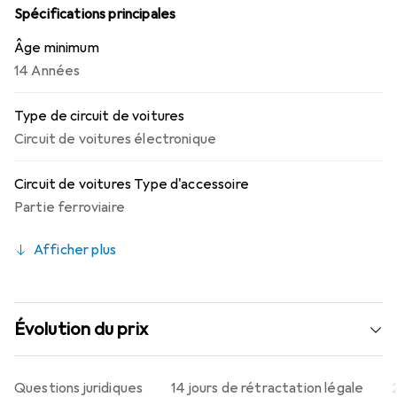
manière simple d'élargir la piste sans nécessiter de pièces
Spécifications principales
supplémentaires. Ils sont idéaux pour tous les âges à
Âge minimum
partir de 14 ans et encouragent la créativité ainsi que la
14 Années
pensée stratégique lors de la construction de circuits.
Type de circuit de voitures
Circuit de voitures électronique
Circuit de voitures Type d'accessoire
Partie ferroviaire
Afficher plus
Évolution du prix
Questions juridiques
14 jours de rétractation légale