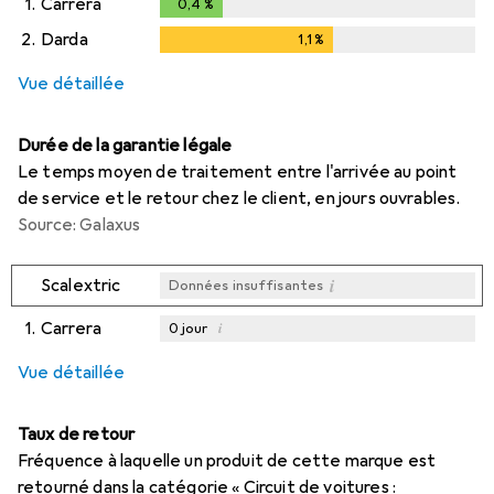
1.
Carrera
0,4
%
0,4
%
2.
Darda
1,1
%
1,1
%
Vue détaillée
Durée de la garantie légale
Le temps moyen de traitement entre l'arrivée au point
de service et le retour chez le client, en jours ouvrables.
Source: Galaxus
i
Scalextric
Données insuffisantes
1.
Carrera
i
0
jour
i
Données insuffisantes
Vue détaillée
Taux de retour
Fréquence à laquelle un produit de cette marque est
retourné dans la catégorie « Circuit de voitures :