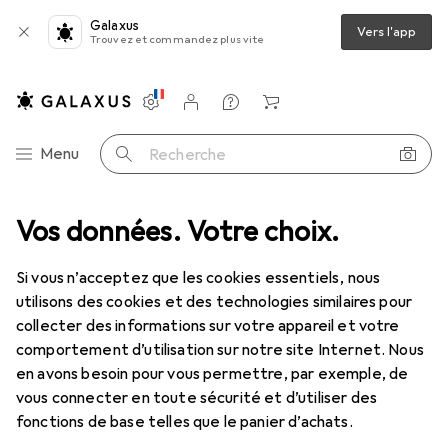
Galaxus
Vers l'app
Trouvez et commandez plus vite
Paramètres
Compte client
Listes de comparaison
Listes d'envies
Panier
Navigation par catégorie
Menu
Recherche
Vos données. Votre choix.
Circuit de voitures : accessoires
Scalextric Borders R1 4 pièces
Si vous n’acceptez que les cookies essentiels, nous
utilisons des cookies et des technologies similaires pour
2 images
collecter des informations sur votre appareil et votre
comportement d’utilisation sur notre site Internet. Nous
EUR
21,57
en avons besoin pour vous permettre, par exemple, de
Scalextric
Borders R1 4 pièces
vous connecter en toute sécurité et d’utiliser des
fonctions de base telles que le panier d’achats.
Prix en EUR TVA incl.