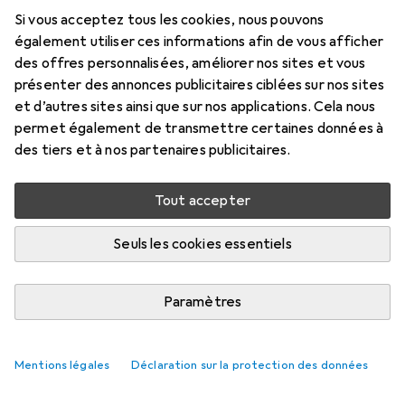
Si vous acceptez tous les cookies, nous pouvons
Marque
Évaluations
également utiliser ces informations afin de vous afficher
Plus de produits
1
des offres personnalisées, améliorer nos sites et vous
Scalextric
présenter des annonces publicitaires ciblées sur nos sites
et d’autres sites ainsi que sur nos applications. Cela nous
permet également de transmettre certaines données à
Livré entre sam, 22/8 et mar, 1/9
des tiers et à nos partenaires publicitaires.
5 pièces en stock chez le fournisseur
M'informer si le produit est disponible plus tôt
Tout accepter
Seuls les cookies essentiels
Ajouter au panier
Paramètres
Comparer
Ajouter à la liste
i
Livraison gratuite à partir de 39,–
Mentions légales
Déclaration sur la protection des données