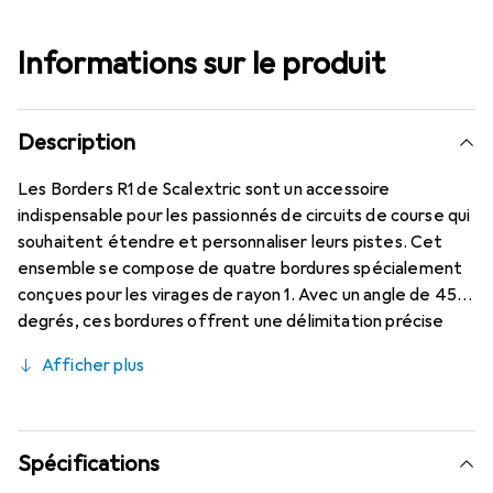
Informations sur le produit
Description
Les Borders R1 de Scalextric sont un accessoire
indispensable pour les passionnés de circuits de course qui
souhaitent étendre et personnaliser leurs pistes. Cet
ensemble se compose de quatre bordures spécialement
conçues pour les virages de rayon 1. Avec un angle de 45
degrés, ces bordures offrent une délimitation précise
pour la piste et contribuent à la sécurité et à la stabilité
Afficher plus
des véhicules pendant la course. L'utilisation de ces
bordures permet de personnaliser la piste de course et
de créer différents agencements, enrichissant ainsi
l'expérience de jeu. Les Borders R1 sont compatibles avec
Spécifications
les circuits de course électroniques et offrent une