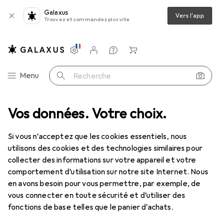
Galaxus
Vers l'app
Trouvez et commandez plus vite
Paramètres
Compte client
Listes de comparaison
Listes d'envies
Panier
Navigation par catégorie
Menu
Recherche
rtiment
Vos données. Votre choix.
Jouets
LEGO
LEGO Voici la reine Wasimma Si-Willi...
Si vous n’acceptez que les cookies essentiels, nous
utilisons des cookies et des technologies similaires pour
22 images
collecter des informations sur votre appareil et votre
LEGO
Voici la reine Wasimma Si-Willi...
comportement d’utilisation sur notre site Internet. Nous
en avons besoin pour vous permettre, par exemple, de
70824
vous connecter en toute sécurité et d’utiliser des
fonctions de base telles que le panier d’achats.
Marque
Évaluations