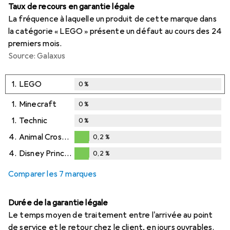
Taux de recours en garantie légale
La fréquence à laquelle un produit de cette marque dans
la catégorie « LEGO » présente un défaut au cours des 24
premiers mois.
Source: Galaxus
1.
LEGO
0
%
1.
Minecraft
0
%
1.
Technic
0
%
4.
Animal Crossing
0,2
%
0,2
%
4.
Disney Princess
0,2
%
0,2
%
Comparer les 7 marques
Durée de la garantie légale
Le temps moyen de traitement entre l'arrivée au point
de service et le retour chez le client, en jours ouvrables.