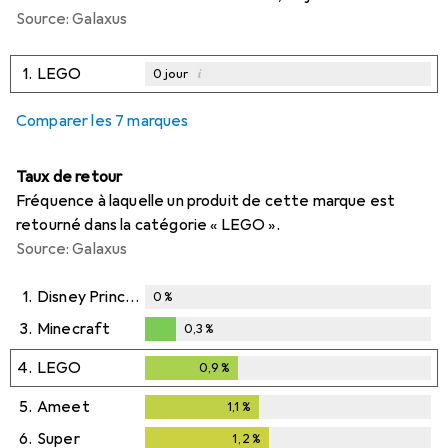
Source: Galaxus
1.
LEGO
i
0
jour
Comparer les 7 marques
Taux de retour
Fréquence à laquelle un produit de cette marque est
retourné dans la catégorie « LEGO ».
Source: Galaxus
1.
Disney Princess
0
%
3.
Minecraft
0,3
%
0,3
%
4.
LEGO
0,9
%
0,9
%
5.
Ameet
1,1
%
1,1
%
6.
Super
1,2
%
1,2
%