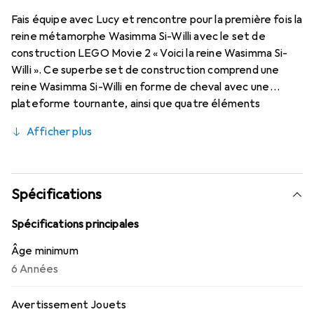
Fais équipe avec Lucy et rencontre pour la première fois la
reine métamorphe Wasimma Si-Willi avec le set de
construction LEGO Movie 2 « Voici la reine Wasimma Si-
Willi ». Ce superbe set de construction comprend une
reine Wasimma Si-Willi en forme de cheval avec une
plateforme tournante, ainsi que quatre éléments
d'expression faciale interchangeables pour transformer la
Afficher plus
métamorphe en un tas de pierres. Ce set LEGO Movie 2
comprend également une figurine Banarnar à construire,
des figurines de jeu de Sweet Mischmasch et Susan, ainsi
que Lucy en tant que mini-figurine.
Spécifications
Spécifications principales
Âge minimum
6 Années
Avertissement Jouets