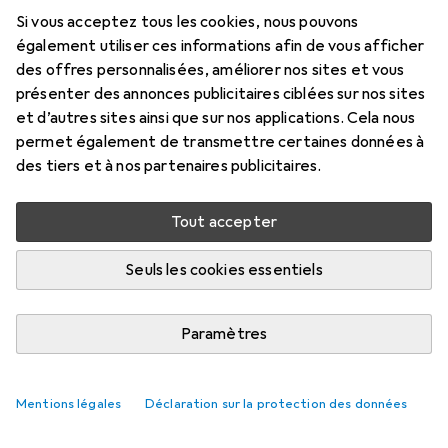
Plus de produits LEGO
Si vous acceptez tous les cookies, nous pouvons
également utiliser ces informations afin de vous afficher
des offres personnalisées, améliorer nos sites et vous
Non disponible pour le moment
présenter des annonces publicitaires ciblées sur nos sites
et d’autres sites ainsi que sur nos applications. Cela nous
M'informer quand le produit sera disponible
permet également de transmettre certaines données à
des tiers et à nos partenaires publicitaires.
Comparer
Ajouter à la liste
Tout accepter
i
Livraison gratuite à partir de 39,–
Seuls les cookies essentiels
Paramètres
Informations sur le produit
Mentions légales
Déclaration sur la protection des données
Description