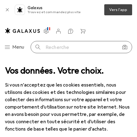
Galaxus
Vers l'app
Trouvez et commandez plus vite
Paramètres
Compte client
Listes de comparaison
Listes d'envies
Panier
Navigation par catégorie
Menu
Recherche
ournitures de base
Vos données. Votre choix.
Creativ Company Casse-Noisette en bois18 cm
Si vous n’acceptez que les cookies essentiels, nous
utilisons des cookies et des technologies similaires pour
8 images
collecter des informations sur votre appareil et votre
comportement d’utilisation sur notre site Internet. Nous
REMISE QUANTITATIVE
en avons besoin pour vous permettre, par exemple, de
vous connecter en toute sécurité et d’utiliser des
EUR
10,34
économisez
EUR
5,25
fonctions de base telles que le panier d’achats.
Creativ Company
Casse-Noisette en