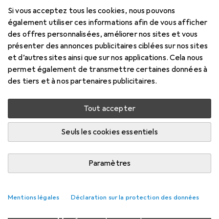
bois18 cm
Si vous acceptez tous les cookies, nous pouvons
également utiliser ces informations afin de vous afficher
Prix en EUR TVA incl.
des offres personnalisées, améliorer nos sites et vous
présenter des annonces publicitaires ciblées sur nos sites
et d’autres sites ainsi que sur nos applications. Cela nous
Évaluations
permet également de transmettre certaines données à
des tiers et à nos partenaires publicitaires.
Livré entre ven, 21/8 et ven, 28/8
Tout accepter
Plus de 10 pièces en stock chez le fournisseur
M'informer si le produit est disponible plus tôt
Seuls les cookies essentiels
1 pièce
2 pièces
3 pièces
4 pièces
Paramètres
EUR
12,09
EUR
10,90
EUR
10,34
EUR
9,75
par pièce
par pièce
par pièce
par pièce
−
10
%
−
14
%
−
19
%
Mentions légales
Déclaration sur la protection des données
Ajouter 3 pièces au panier