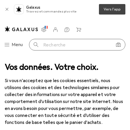
Galaxus
Vers l'app
Trouvez et commandez plus vite
Paramètres
Compte client
Listes de comparaison
Listes d'envies
Panier
Navigation par catégorie
Menu
Recherche
tures jouet
Vos données. Votre choix.
Petite voiture
Toddys Leo Loopy
Accessoires
Si vous n’acceptez que les cookies essentiels, nous
Toddys
Leo Loopy
utilisons des cookies et des technologies similaires pour
collecter des informations sur votre appareil et votre
comportement d’utilisation sur notre site Internet. Nous
en avons besoin pour vous permettre, par exemple, de
vous connecter en toute sécurité et d’utiliser des
Accessoires pour Toddys Leo
fonctions de base telles que le panier d’achats.
Loopy