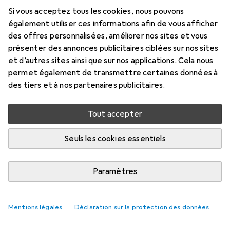
Si vous acceptez tous les cookies, nous pouvons
Ici, vous trouverez des accessoires compatibles avec le
également utiliser ces informations afin de vous afficher
produit Toddys Leo Loopy.
des offres personnalisées, améliorer nos sites et vous
présenter des annonces publicitaires ciblées sur nos sites
Pertinence
et d’autres sites ainsi que sur nos applications. Cela nous
Liste des produits
permet également de transmettre certaines données à
Aucun produit trouvé
des tiers et à nos partenaires publicitaires.
Tout accepter
Seuls les cookies essentiels
Paramètres
Mentions légales
Déclaration sur la protection des données