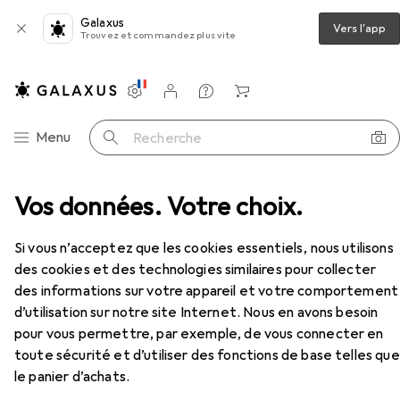
Galaxus
Vers l'app
Trouvez et commandez plus vite
Paramètres
Compte client
Listes de comparaison
Listes d'envies
Panier
Navigation par catégorie
Menu
Recherche
Vos données. Votre choix.
Matelas flottant
Bestway Salon de la piscine
Accessoires
EUR
59,18
Si vous n’acceptez que les cookies essentiels, nous utilisons
Bestway
Salon de la piscine
des cookies et des technologies similaires pour collecter
des informations sur votre appareil et votre comportement
d’utilisation sur notre site Internet. Nous en avons besoin
pour vous permettre, par exemple, de vous connecter en
Accessoires pour Bestway Salon
toute sécurité et d’utiliser des fonctions de base telles que
le panier d’achats.
de la piscine