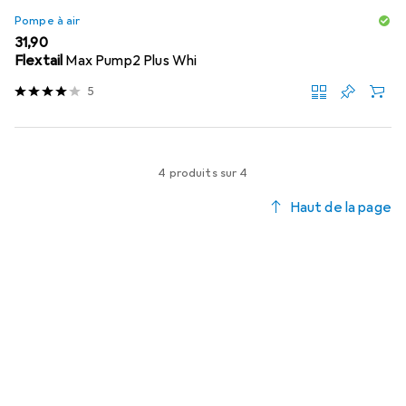
Pompe à air
EUR
31,90
Flextail
Max Pump2 Plus Whi
5
4 produits sur 4
Haut de la page