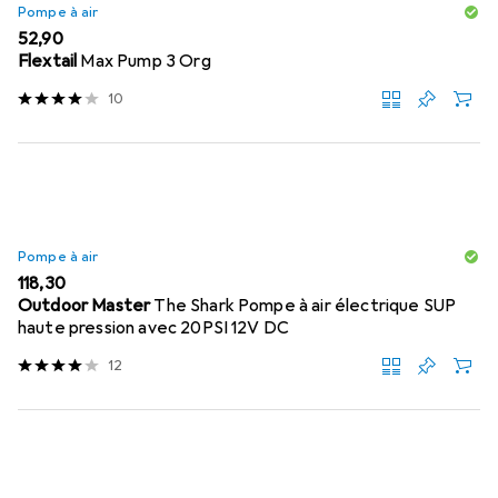
Pompe à air
EUR
52,90
Flextail
Max Pump 3 Org
10
Pompe à air
EUR
118,30
Outdoor Master
The Shark Pompe à air électrique SUP
haute pression avec 20PSI 12V DC
12