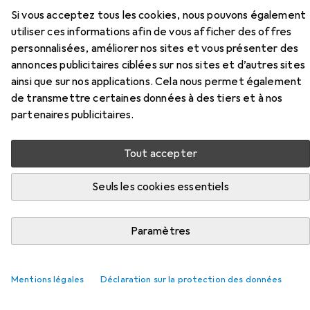
Si vous acceptez tous les cookies, nous pouvons également
Ici, vous trouverez des accessoires compatibles avec le
utiliser ces informations afin de vous afficher des offres
produit Bestway Salon de la piscine de la catégorie
personnalisées, améliorer nos sites et vous présenter des
Pompe à air.
annonces publicitaires ciblées sur nos sites et d’autres sites
Pertinence
ainsi que sur nos applications. Cela nous permet également
de transmettre certaines données à des tiers et à nos
Liste des produits
partenaires publicitaires.
Tout accepter
Pompe à air
EUR
14,60
Seuls les cookies essentiels
Intex
Quickfill
128
Paramètres
Mentions légales
Déclaration sur la protection des données