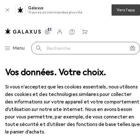
Galaxus
Vers l'app
Trouvez et commandez plus vite
Paramètres
Compte client
Listes de comparaison
Listes d'envies
Panier
Navigation par catégorie
Menu
Recherche
e
Vos données. Votre choix.
Maquette de voiture
Bburago R&P LaFerrari
Accessoires
EUR
22,41
Si vous n’acceptez que les cookies essentiels, nous utilisons
Bburago
R&P LaFerrari
des cookies et des technologies similaires pour collecter
des informations sur votre appareil et votre comportement
d’utilisation sur notre site Internet. Nous en avons besoin
pour vous permettre, par exemple, de vous connecter en
Accessoires pour Bburago R&P
toute sécurité et d’utiliser des fonctions de base telles que
LaFerrari
le panier d’achats.