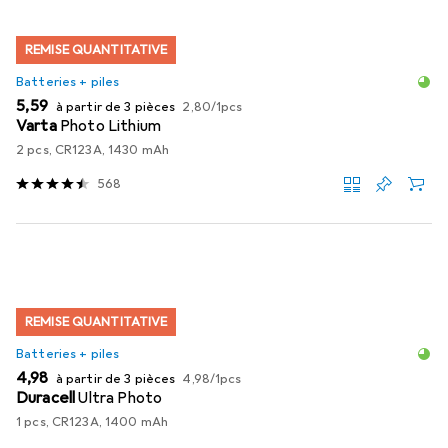
REMISE QUANTITATIVE
Batteries + piles
EUR
EUR
5,59
à partir de 3 pièces
2,80
/
1pcs
Varta
Photo Lithium
2 pcs, CR123A, 1430 mAh
568
REMISE QUANTITATIVE
Batteries + piles
EUR
EUR
4,98
à partir de 3 pièces
4,98
/
1pcs
Duracell
Ultra Photo
1 pcs, CR123A, 1400 mAh