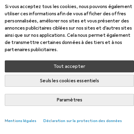
Ici, vous trouverez des accessoires compatibles avec le
Si vous acceptez tous les cookies, nous pouvons également
produit Bburago R&P LaFerrari de la catégorie Batteries
utiliser ces informations afin de vous afficher des offres
+ piles.
personnalisées, améliorer nos sites et vous présenter des
annonces publicitaires ciblées sur nos sites et d’autres sites
Pertinence
ainsi que sur nos applications. Cela nous permet également
Liste des produits
de transmettre certaines données à des tiers et à nos
partenaires publicitaires.
Tout accepter
−8%
Batteries + piles
Seuls les cookies essentiels
EUR
EUR
EUR
20,13
avant
21,78
2,02
/
1pcs
Varta
CR123A
10 pcs, CR123A, 1430 mAh
Paramètres
568
Mentions légales
Déclaration sur la protection des données