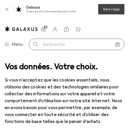
Galaxus
Vers l'app
Trouvez et commandez plus vite
Paramètres
Compte client
Listes de comparaison
Listes d'envies
Panier
Navigation par catégorie
Menu
Recherche
rs
Vos données. Votre choix.
Outil électrique
Outils électriques : accessoires
Taraud
Taraud
Si vous n’acceptez que les cookies essentiels, nous
utilisons des cookies et des technologies similaires pour
collecter des informations sur votre appareil et votre
Produits
Forum
comportement d’utilisation sur notre site Internet. Nous
en avons besoin pour vous permettre, par exemple, de
vous connecter en toute sécurité et d’utiliser des
fonctions de base telles que le panier d’achats.