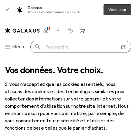
Galaxus
Vers l'app
Trouvez et commandez plus vite
Paramètres
Compte client
Listes de comparaison
Listes d'envies
Panier
Navigation par catégorie
Menu
Recherche
Quincaillerie
Vos données. Votre choix.
Quincaillerie pour meubles
Poignée pour meuble
Poignée pour meuble
Si vous n’acceptez que les cookies essentiels, nous
utilisons des cookies et des technologies similaires pour
collecter des informations sur votre appareil et votre
Produits
Forum
comportement d’utilisation sur notre site Internet. Nous
en avons besoin pour vous permettre, par exemple, de
vous connecter en toute sécurité et d’utiliser des
fonctions de base telles que le panier d’achats.