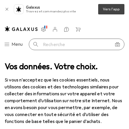
Galaxus
Vers l'app
Trouvez et commandez plus vite
Paramètres
Compte client
Listes de comparaison
Listes d'envies
Panier
Navigation par catégorie
Menu
Recherche
Vos données. Votre choix.
Si vous n’acceptez que les cookies essentiels, nous
utilisons des cookies et des technologies similaires pour
collecter des informations sur votre appareil et votre
comportement d’utilisation sur notre site Internet. Nous
en avons besoin pour vous permettre, par exemple, de
vous connecter en toute sécurité et d’utiliser des
fonctions de base telles que le panier d’achats.