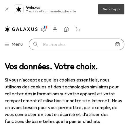
Galaxus
Vers l'app
Trouvez et commandez plus vite
Paramètres
Compte client
Listes de comparaison
Listes d'envies
Panier
Navigation par catégorie
Menu
Recherche
iers
Vos données. Votre choix.
Outil électrique
Percer + visser
Perçage : accessoires
Perçage : accessoires
Si vous n’acceptez que les cookies essentiels, nous
utilisons des cookies et des technologies similaires pour
collecter des informations sur votre appareil et votre
Produits
Forum
comportement d’utilisation sur notre site Internet. Nous
en avons besoin pour vous permettre, par exemple, de
vous connecter en toute sécurité et d’utiliser des
fonctions de base telles que le panier d’achats.