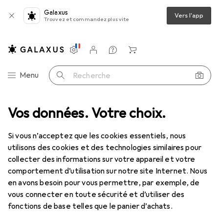
Galaxus
Vers l'app
Trouvez et commandez plus vite
Paramètres
Compte client
Listes de comparaison
Listes d'envies
Panier
Navigation par catégorie
Menu
Recherche
Vos données. Votre choix.
Si vous n’acceptez que les cookies essentiels, nous
utilisons des cookies et des technologies similaires pour
collecter des informations sur votre appareil et votre
comportement d’utilisation sur notre site Internet. Nous
en avons besoin pour vous permettre, par exemple, de
vous connecter en toute sécurité et d’utiliser des
fonctions de base telles que le panier d’achats.