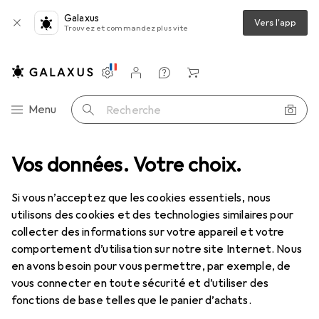
Galaxus
Vers l'app
Trouvez et commandez plus vite
Paramètres
Compte client
Listes de comparaison
Listes d'envies
Panier
Navigation par catégorie
Menu
Recherche
Vos données. Votre choix.
Si vous n’acceptez que les cookies essentiels, nous
utilisons des cookies et des technologies similaires pour
collecter des informations sur votre appareil et votre
comportement d’utilisation sur notre site Internet. Nous
en avons besoin pour vous permettre, par exemple, de
vous connecter en toute sécurité et d’utiliser des
fonctions de base telles que le panier d’achats.