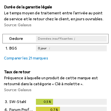
Durée de la garantie légale
Le temps moyen de traitement entre l'arrivée au point
de service et le retour chez le client, en jours ouvrables.
Source: Galaxus
i
Gedore
Données insuffisantes
1.
BGS
i
0
jour
i
i
i
Données insuffisantes
Données insuffisantes
Données insuffisantes
Comparer les 21 marques
Taux de retour
Fréquence à laquelle un produit de cette marque est
retourné dans la catégorie « Clé à molette ».
Source: Galaxus
3.
SW-Stahl
0,5
%
0,5
%
4.
Forum Professional Solutions
0,7
%
0,7
%