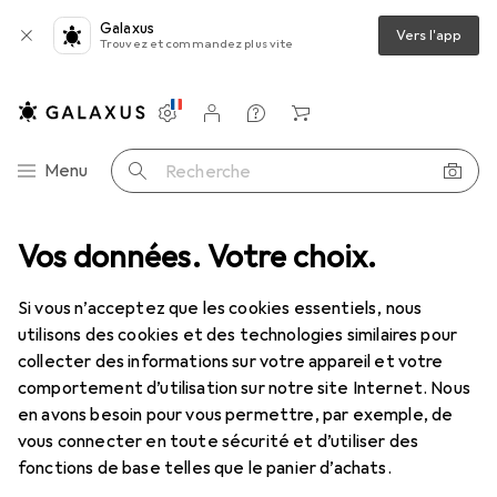
Galaxus
Vers l'app
Trouvez et commandez plus vite
Paramètres
Compte client
Listes de comparaison
Listes d'envies
Panier
Navigation par catégorie
Menu
Recherche
tils de vissage
Vos données. Votre choix.
Clé à molette
Gedore Clé à fourche à frapper
Si vous n’acceptez que les cookies essentiels, nous
utilisons des cookies et des technologies similaires pour
1 Image
collecter des informations sur votre appareil et votre
EUR
78,23
comportement d’utilisation sur notre site Internet. Nous
Gedore
Clé à fourche à frapper
en avons besoin pour vous permettre, par exemple, de
vous connecter en toute sécurité et d’utiliser des
50 mm
fonctions de base telles que le panier d’achats.
Prix en EUR TVA incl.