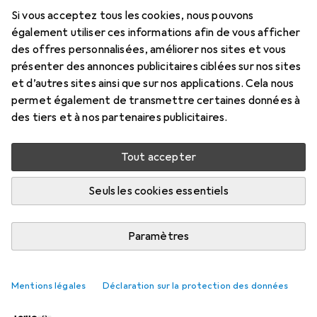
Si vous acceptez tous les cookies, nous pouvons
également utiliser ces informations afin de vous afficher
Évaluations
des offres personnalisées, améliorer nos sites et vous
présenter des annonces publicitaires ciblées sur nos sites
et d’autres sites ainsi que sur nos applications. Cela nous
Livré entre mer, 19/8 et ven, 21/8
permet également de transmettre certaines données à
Plus de 10 pièces en stock chez le fournisseur
des tiers et à nos partenaires publicitaires.
M'informer si le produit est disponible plus tôt
Tout accepter
Seuls les cookies essentiels
Ajouter au panier
Comparer
Ajouter à la liste
Paramètres
livraison gratuite
Mentions légales
Déclaration sur la protection des données