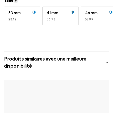
Taille
9
30 mm
41 mm
46 mm
EUR
28,12
EUR
56,78
EUR
53,99
Produits similaires avec une meilleure
disponibilité