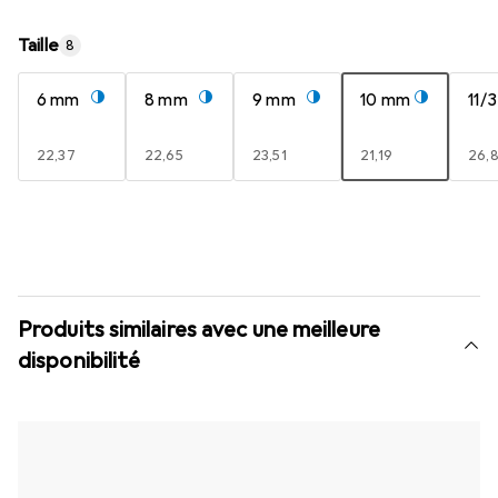
Taille
8
6 mm
8 mm
9 mm
10 mm
11/
EUR
22,37
EUR
22,65
EUR
23,51
EUR
21,19
EUR
26,
Produits similaires avec une meilleure
disponibilité