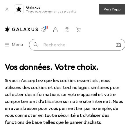
Galaxus
Vers l'app
Trouvez et commandez plus vite
Paramètres
Compte client
Listes de comparaison
Listes d'envies
Panier
Navigation par catégorie
Menu
Recherche
douille + douilles
Vos données. Votre choix.
Gedore 20 L 10 Douille 1/4", longue, 6 pans, 10 mm
Si vous n’acceptez que les cookies essentiels, nous
utilisons des cookies et des technologies similaires pour
13 images
collecter des informations sur votre appareil et votre
comportement d’utilisation sur notre site Internet. Nous
EUR
21,19
en avons besoin pour vous permettre, par exemple, de
Gedore
20 L 10 Douille 1/4", longue, 6
vous connecter en toute sécurité et d’utiliser des
pans, 10 mm
fonctions de base telles que le panier d’achats.