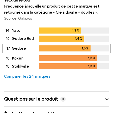
Taux de retour
Fréquence à laquelle un produit de cette marque est
retourné dans la catégorie « Clé à douille + douilles ».
Source: Galaxus
14.
Yato
1,3
%
1,3
%
16.
Gedore Red
1,4
%
1,4
%
17.
Gedore
1,6
%
1,6
%
18.
Koken
1,8
%
1,8
%
18.
Stahlwille
1,8
%
1,8
%
Comparer les 24 marques
Questions sur le produit
0