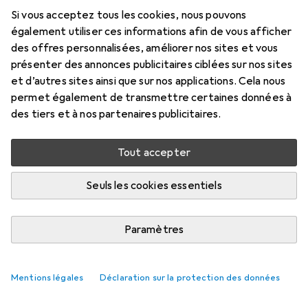
10 mm
Si vous acceptez tous les cookies, nous pouvons
Prix en EUR TVA incl.
également utiliser ces informations afin de vous afficher
des offres personnalisées, améliorer nos sites et vous
Évaluations
présenter des annonces publicitaires ciblées sur nos sites
et d’autres sites ainsi que sur nos applications. Cela nous
permet également de transmettre certaines données à
des tiers et à nos partenaires publicitaires.
Livré entre lun, 17/8 et mer, 19/8
Plus de 10 pièces en stock chez le fournisseur
Tout accepter
M'informer si le produit est disponible plus tôt
Seuls les cookies essentiels
Ajouter au panier
Paramètres
Comparer
Ajouter à la liste
Mentions légales
Déclaration sur la protection des données
i
Livraison gratuite à partir de 39,–