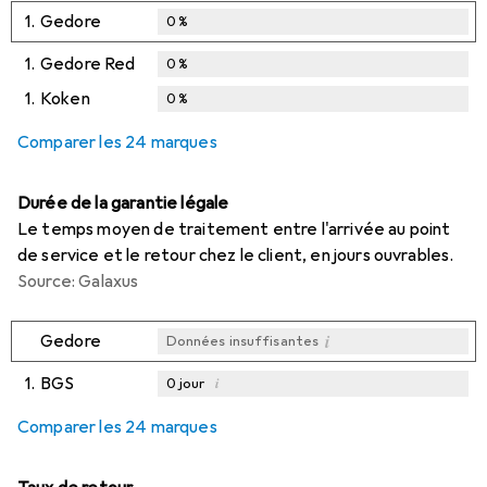
1.
Gedore
0
%
1.
Gedore Red
0
%
1.
Koken
0
%
Comparer les 24 marques
Durée de la garantie légale
Le temps moyen de traitement entre l'arrivée au point
de service et le retour chez le client, en jours ouvrables.
Source: Galaxus
i
Gedore
Données insuffisantes
1.
BGS
i
0
jour
i
i
i
Données insuffisantes
Données insuffisantes
Données insuffisantes
Comparer les 24 marques