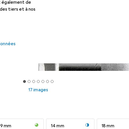
et également de
es tiers et à nos
 données
17 images
9 mm
14 mm
18 mm