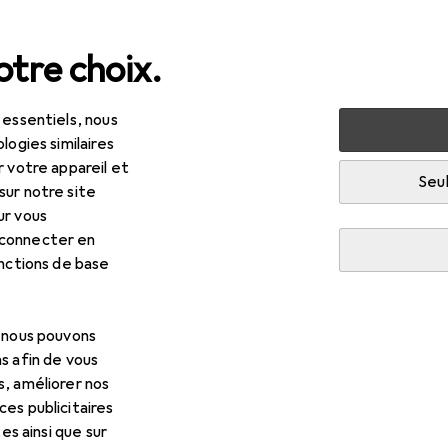
tre choix.
 essentiels, nous
Machines + ateliers
Outils
Outils de vissage
Clé à do
logies similaires
r votre appareil et
Seul
sur notre site
ur vous
 connecter en
onctions de base
, nous pouvons
s afin de vous
s, améliorer nos
es publicitaires
tes ainsi que sur