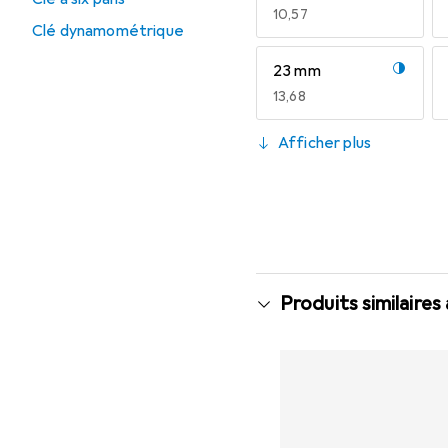
EUR
10,57
Clé dynamométrique
23 mm
EUR
13,68
36 mm
Afficher plus
EUR
22,70
Produits similaires