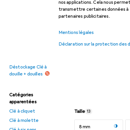
Clé à molette
nos applications. Cela nous perm
transmettre certaines données à d
Clé à six pans
partenaires publicitaires.
Clé dynamométrique
Mentions légales
Tournevis
Déclaration sur la protection des
Offres
Déstockage Clé à
douille + douilles
Catégories
apparentées
Clé à cliquet
Taille
13
Clé à molette
8 mm
Clé à six pans