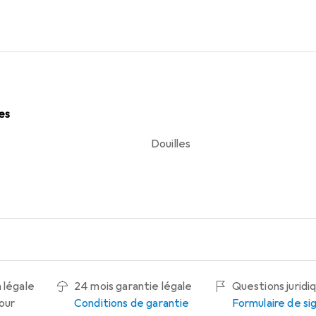
les
Douilles
 légale
24 mois garantie légale
Questions juridi
tour
Conditions de garantie
Formulaire de s