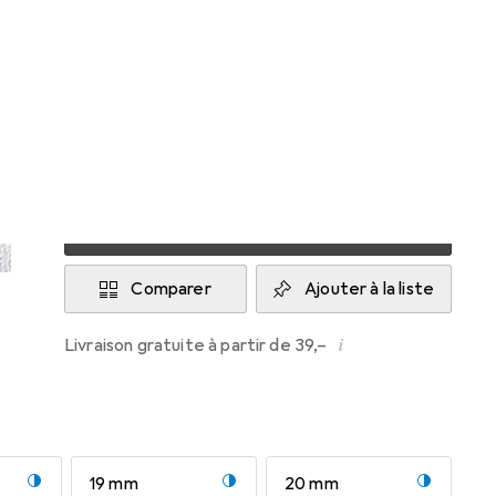
Livré entre lun, 17/8 et mer, 19/8
Plus de 10 pièces en stock chez le fournisseur
M'informer si le produit est disponible plus
tôt
Ajouter au panier
Comparer
Ajouter à la liste
i
Livraison gratuite à partir de 39,–
19 mm
20 mm