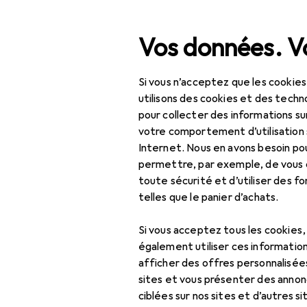
Recherche
Vos données. Vo
Si vous n’acceptez que les cookies
Navigation par catégorie
Tout l'assortiment
Bricolage + jardin
Tout l'assortiment
utilisons des cookies et des techno
pour collecter des informations su
Bricolage + jardin
votre comportement d’utilisation 
Internet. Nous en avons besoin po
Machines + ateliers
permettre, par exemple, de vous
toute sécurité et d’utiliser des f
Outils
telles que le panier d’achats.
Outils de vissage
Si vous acceptez tous les cookies
Clé à cliquet
également utiliser ces information
afficher des offres personnalisée
Clé à douille +
sites et vous présenter des annonc
douilles
ciblées sur nos sites et d’autres si